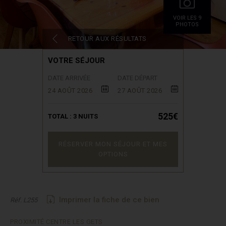
VOIR LES 9
PHOTOS
RETOUR AUX RÉSULTATS
VOTRE SÉJOUR
DATE ARRIVÉE
DATE DÉPART
24 AOÛT 2026
27 AOÛT 2026
525€
TOTAL :
3
NUITS
RÉSERVER MON SÉJOUR ET MES
OPTIONS
Imprimer la fiche de ce bien
Réf. L255
PROXIMITÉ CENTRE LES GETS