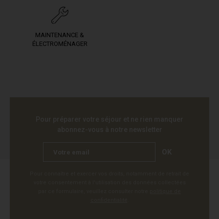
MAINTENANCE &
ÉLECTROMÉNAGER
Pour préparer votre séjour et ne rien manquer
abonnez-vous à notre newsletter
OK
Pour connaître et exercer vos droits, notamment de retrait de
votre consentement à l'utilisation des données collectées
par ce formulaire, veuillez consulter notre
politique de
confidentialité
.