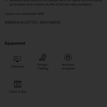
MENAGE NON INCLUS- Le ménage de fin de séjour est à la charge
du locataire d'un montant de 90€ s'il choisit cette prestation.
Caution non encaissée: 5
00€
ANIMAUX ACCEPTES / NON FUMEUR.
Équipement
Garage /
Animaux
Télévision
Parking
acceptés
Casier à skis