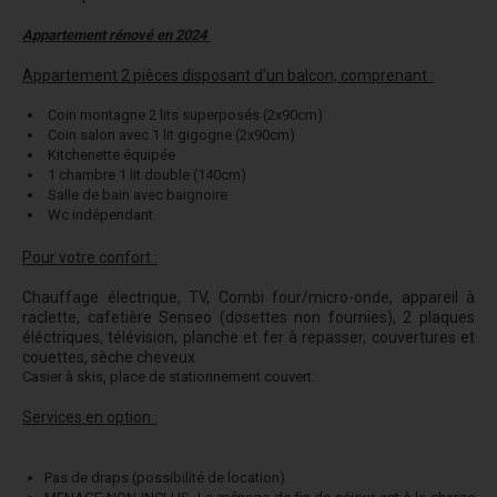
Appartement rénové en 2024
Appartement 2 pièces disposant d'un balcon, comprenant :
Coin montagne 2 lits superposés (2x90cm)
Coin salon avec 1 lit gigogne (2x90cm)
Kitchenette équipée
1 chambre 1 lit double (140cm)
Salle de bain avec baignoire
Wc indépendant
Pour votre confort :
Chauffage électrique, TV, Combi four/micro-onde, appareil à
raclette, cafetière Senseo (dosettes non fournies), 2 plaques
éléctriques, télévision, planche et fer à repasser, couvertures et
couettes, sèche cheveux
Casier à skis, place de stationnement couvert.
Services en option
:
Pas de draps (possibilité de location).