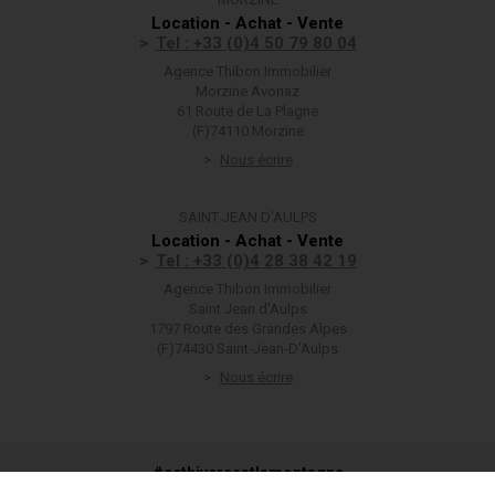
Location - Achat - Vente
Tel : +33 (0)4 50 79 80 04
Agence Thibon Immobilier
Morzine Avoriaz
61 Route de La Plagne
(F)74110 Morzine
Nous écrire
SAINT JEAN D'AULPS
Location - Achat - Vente
Tel : +33 (0)4 28 38 42 19
Agence Thibon Immobilier
Saint Jean d'Aulps
1797 Route des Grandes Alpes
(F)74430 Saint-Jean-D'Aulps
Nous écrire
#cethivercestlamontagne