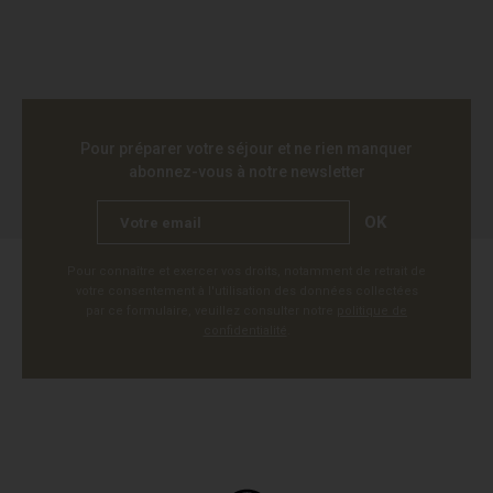
Pour préparer votre séjour et ne rien manquer
abonnez-vous à notre newsletter
OK
Pour connaître et exercer vos droits, notamment de retrait de
votre consentement à l'utilisation des données collectées
par ce formulaire, veuillez consulter notre
politique de
confidentialité
.