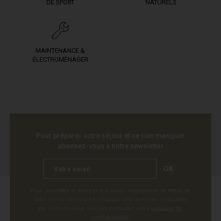
DE SPORT
NATURELS
MAINTENANCE &
ÉLECTROMÉNAGER
Pour préparer votre séjour et ne rien manquer
abonnez-vous à notre newsletter
OK
Pour connaître et exercer vos droits, notamment de retrait de
votre consentement à l'utilisation des données collectées
par ce formulaire, veuillez consulter notre
politique de
confidentialité
.