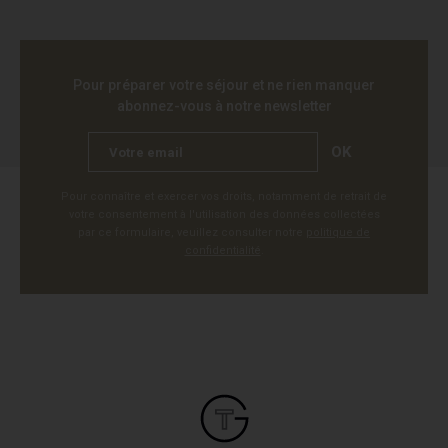
Pour préparer votre séjour et ne rien manquer
abonnez-vous à notre newsletter
OK
Pour connaître et exercer vos droits, notamment de retrait de
votre consentement à l'utilisation des données collectées
par ce formulaire, veuillez consulter notre
politique de
confidentialité
.