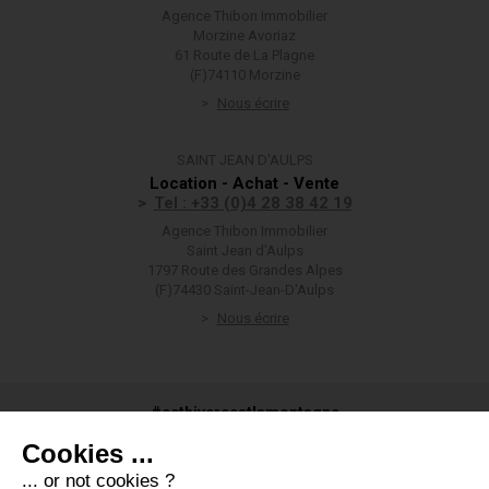
Agence Thibon Immobilier
Morzine Avoriaz
61 Route de La Plagne
(F)74110 Morzine
Nous écrire
SAINT JEAN D'AULPS
Location - Achat - Vente
Tel : +33 (0)4 28 38 42 19
Agence Thibon Immobilier
Saint Jean d'Aulps
1797 Route des Grandes Alpes
(F)74430 Saint-Jean-D'Aulps
Nous écrire
#cethivercestlamontagne
Cookies ...
... or not cookies ?