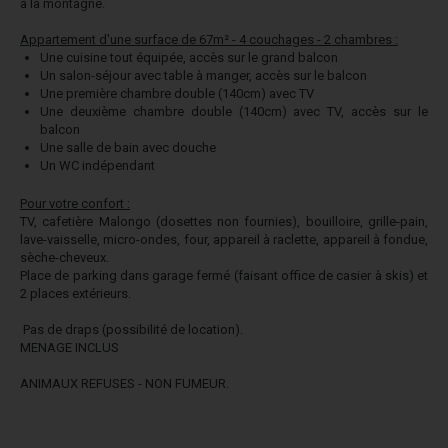
à la montagne.
Appartement d'une surface de 67m² - 4 couchages - 2 chambres :
Une cuisine tout équipée, accès sur le grand balcon
Un salon-séjour avec table à manger, accès sur le balcon
Une première chambre double (140cm) avec TV
Une deuxième chambre double (140cm) avec TV, accès sur le
balcon
Une salle de bain avec douche
Un WC indépendant
Pour votre confort :
TV, cafetière Malongo (dosettes non fournies), bouilloire, grille-pain,
lave-vaisselle, micro-ondes, four, appareil à raclette, appareil à fondue,
sèche-cheveux.
Place de parking dans garage fermé (faisant office de casier à skis) et
2 places extérieurs.
Pas de draps (possibilité de location).
MENAGE INCLUS
ANIMAUX REFUSES - NON FUMEUR.