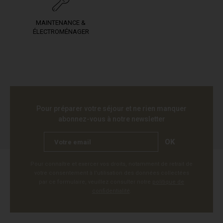
MAINTENANCE &
ÉLECTROMÉNAGER
Pour préparer votre séjour et ne rien manquer
abonnez-vous à notre newsletter
OK
Pour connaître et exercer vos droits, notamment de retrait de
votre consentement à l'utilisation des données collectées
par ce formulaire, veuillez consulter notre
politique de
confidentialité
.