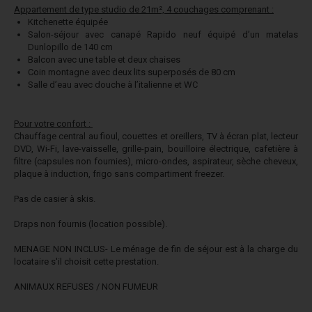
Appartement de type studio de 21m², 4 couchages comprenant :
Kitchenette équipée
Salon-séjour avec canapé Rapido neuf équipé d’un matelas
Dunlopillo de 140 cm
Balcon avec une table et deux chaises
Coin montagne avec deux lits superposés de 80 cm
Salle d’eau avec douche à l’italienne et WC
Pour votre confort :
Chauffage central au fioul, couettes et oreillers, TV à écran plat, lecteur
DVD, Wi-Fi, lave-vaisselle, grille-pain, bouilloire électrique, cafetière à
filtre (capsules non fournies), micro-ondes, aspirateur, sèche cheveux,
plaque à induction, frigo sans compartiment freezer.
Pas de casier à skis.
Draps non fournis (location possible).
MENAGE NON INCLUS- Le ménage de fin de séjour est à la charge du
locataire s'il choisit cette prestation.
ANIMAUX REFUSES / NON FUMEUR