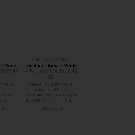
SAINT JEAN D'AULPS
t - Vente
Location - Achat - Vente
 50 79 80
Tel : +33 (0)4 28 38 42
19
mobilier
Agence Thibon Immobilier
riaz
Saint Jean d'Aulps
Plagne
1797 Route des Grandes Alpes
zine
(F)74430 Saint-Jean-D'Aulps
ire
Nous écrire