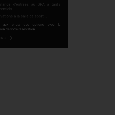
ande d'entrées au SPA à tarifs
rentiels
vations à la salle de sport ...
z aux choix des options avec la
ion de votre réservation
IR +