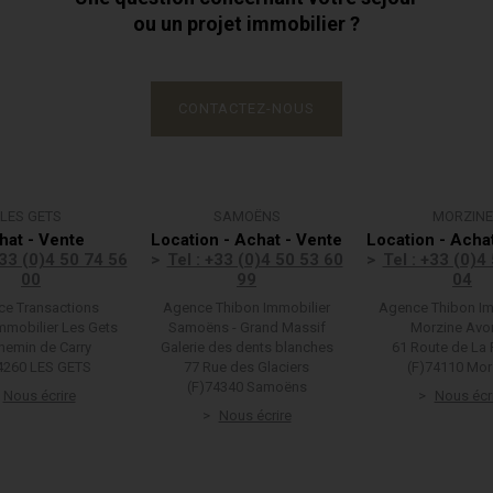
ou un projet immobilier ?
CONTACTEZ-NOUS
LES GETS
SAMOËNS
MORZINE
hat - Vente
Location - Achat - Vente
Location - Acha
+33 (0)4 50 74 56
Tel : +33 (0)4 50 53 60
Tel : +33 (0)4
00
99
04
e Transactions
Agence Thibon Immobilier
Agence Thibon Im
mmobilier Les Gets
Samoëns - Grand Massif
Morzine Avo
hemin de Carry
Galerie des dents blanches
61 Route de La 
4260 LES GETS
77 Rue des Glaciers
(F)74110 Mor
(F)74340 Samoëns
Nous écrire
Nous écr
Nous écrire