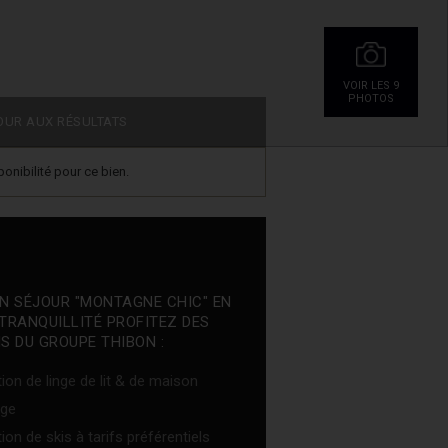
VOIR LES 9
PHOTOS
OUR AUX RÉSULTATS
onibilité pour ce bien.
N SÉJOUR "MONTAGNE CHIC" EN
TRANQUILLITÉ PROFITEZ DES
S DU GROUPE THIBON :
ion de linge de lit & de maison
ge
ion de skis à tarifs préférentiels