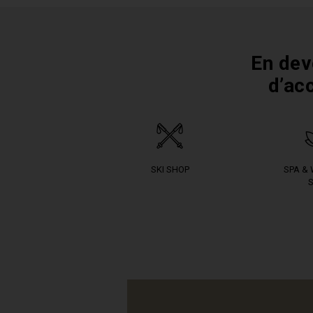
En dev
d’ac
SKI SHOP
SPA &
S