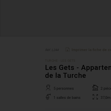
Imprimer la fiche de c
Réf. L244
TURCHE - LES GETS
Les Gets - Apparte
de la Turche
5 personnes
2 pièc
1 salles de bains
37,0m