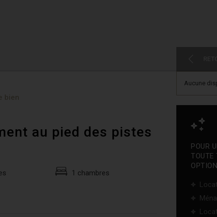
RET
Aucune disp
e bien
ment au pied des pistes
POUR U
TOUTE 
OPTION
es
1 chambres
Locat
Ména
Locat