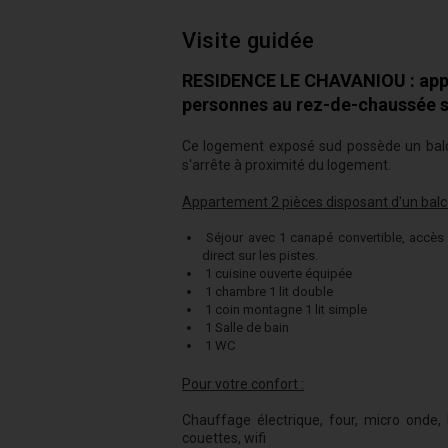
Visite guidée
RESIDENCE LE CHAVANIOU : appar
personnes au rez-de-chaussée s
Ce logement exposé sud possède un balco
s'arrête à proximité du logement.
Appartement 2 pièces disposant d'un balc
Séjour avec 1 canapé convertible, accès 
direct sur les pistes.
1 cuisine ouverte équipée
1 chambre 1 lit double
1 coin montagne 1 lit simple
1 Salle de bain
1 WC
Pour votre confort :
Chauffage électrique, four, micro onde, L
couettes, wifi