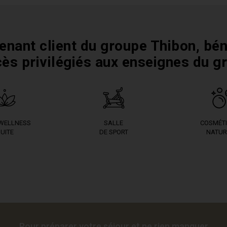
enant client du groupe Thibon, bén
cès privilégiés aux enseignes du g
 WELLNESS
SALLE
COSMÉT
UITE
DE SPORT
NATUR
Pour préparer votre séjour et ne rien manquer