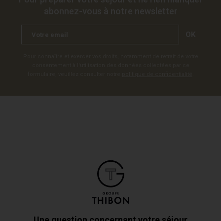
abonnez-vous à notre newsletter
OK
Pour connaître et exercer vos droits, notamment de retrait de votre
consentement à l'utilisation des données collectées par ce
formulaire, veuillez consulter notre
politique de confidentialité
.
Une question concernant votre séjour