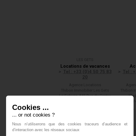
LES GETS
Locations de vacances
Ac
Tel : +33 (0)4 50 75 83
Tel : 
20
Agence Locations
Agenc
Thibon Immobilier Les Gets
Thibon I
Le Schuss, 541 Rue du Centre
13 c
(F)74260 LES GETS
(F)7
Cookies ...
Nous écrire
... or not cookies ?
Nous n’utiliserons que des cookies traceurs d’audience et
d’interaction avec les réseaux sociaux