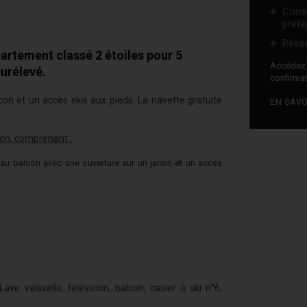
Comm
préfé
Réser
tement classé 2 étoiles pour 5
Accéde
urélevé.
confirmat
n et un accès skis aux pieds. La navette gratuite
EN SAVO
on, comprenant :
au balcon avec une ouverture sur un jardin et un accès
ave vaisselle, télévision, balcon, casier à ski n°6,