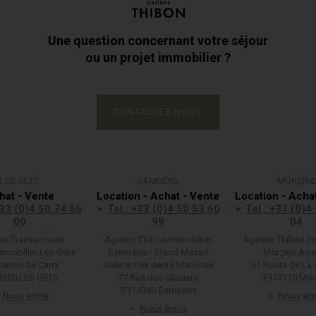
Une question concernant votre séjour
ou un projet immobilier ?
CONTACTEZ-NOUS
LES GETS
SAMOËNS
MORZINE
hat - Vente
Location - Achat - Vente
Location - Acha
+33 (0)4 50 74 56
Tel : +33 (0)4 50 53 60
Tel : +33 (0)4
00
99
04
e Transactions
Agence Thibon Immobilier
Agence Thibon Im
mmobilier Les Gets
Samoëns - Grand Massif
Morzine Avo
hemin de Carry
Galerie des dents blanches
61 Route de La 
4260 LES GETS
77 Rue des Glaciers
(F)74110 Mor
(F)74340 Samoëns
Nous écrire
Nous écr
Nous écrire