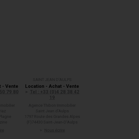
SAINT JEAN D'AULPS
t - Vente
Location - Achat - Vente
 50 79 80
Tel : +33 (0)4 28 38 42
19
mobilier
Agence Thibon Immobilier
riaz
Saint Jean d'Aulps
Plagne
1797 Route des Grandes Alpes
zine
(F)74430 Saint-Jean-D'Aulps
ire
Nous écrire