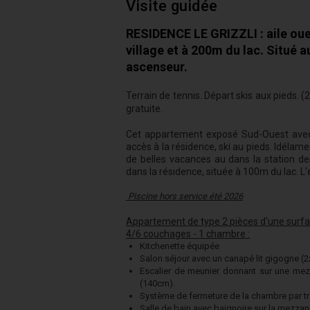
Visite guidée
RESIDENCE LE GRIZZLI : aile oue
village et à 200m du lac. Situé 
ascenseur.
Terrain de tennis. Départ skis aux pieds. (
gratuite.
Cet appartement exposé Sud-Ouest avec b
accès à la résidence, ski au pieds. Idélame
de belles vacances au dans la station des
dans la résidence, située à 100m du lac. L'é
Piscine hors service été 2026
Appartement de type 2 pièces d'une surfa
4/6 couchages - 1 chambre :
Kitchenette équipée
Salon séjour avec un canapé lit gigogne (
Escalier de meunier donnant sur une mezz
(140cm).
Système de fermeture de la chambre par t
Salle de bain avec baignoire sur la mezzan