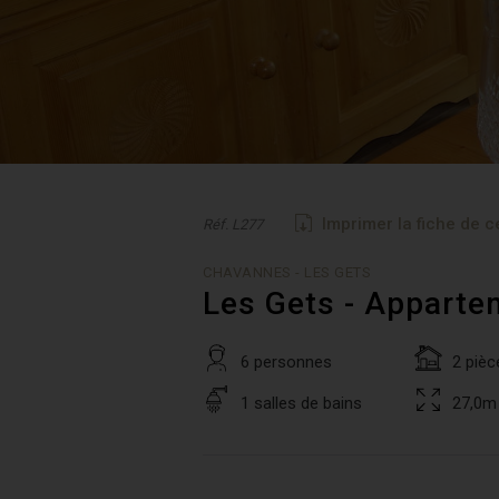
Imprimer la fiche de c
Réf. L277
CHAVANNES - LES GETS
Les Gets - Apparte
6 personnes
2 pièc
1 salles de bains
27,0m