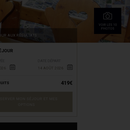
VOIR LES 10
PHOTOS
OUR AUX RÉSULTATS
ÉJOUR
VÉE
DATE DÉPART
026
14 AOÛT 2026
419€
UITS
SERVER MON SÉJOUR ET MES
OPTIONS