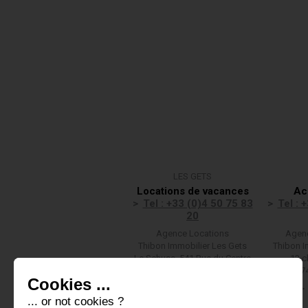
LES GETS
Locations de vacances
Ac
Tel : +33 (0)4 50 75 83
Tel : 
20
Agence Locations
Agenc
Thibon Immobilier Les Gets
Thibon I
Le Schuss, 541 Rue du Centre
13 c
(F)74260 LES GETS
(F)7
Cookies ...
Nous écrire
... or not cookies ?