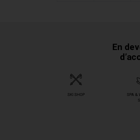
En dev
d’ac
SKI SHOP
SPA &
S