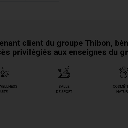
enant client du groupe Thibon, bén
cès privilégiés aux enseignes du g
 WELLNESS
SALLE
COSMÉT
UITE
DE SPORT
NATUR