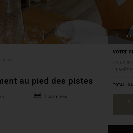
RET
VOTRE S
e bien
DATE ARRI
11 AOÛT 2
ment au pied des pistes
TOTAL :
3
N
es
1 chambres
RÉ