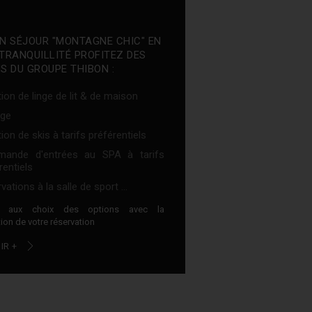
N SÉJOUR "MONTAGNE CHIC" EN
TRANQUILLITÉ PROFITEZ DES
S DU GROUPE THIBON :
ion de linge de lit & de maison
ge
ion de skis à tarifs préférentiels
ande d'entrées au SPA à tarifs
rentiels
vations à la salle de sport ...
z aux choix des options avec la
ion de votre réservation
IR +