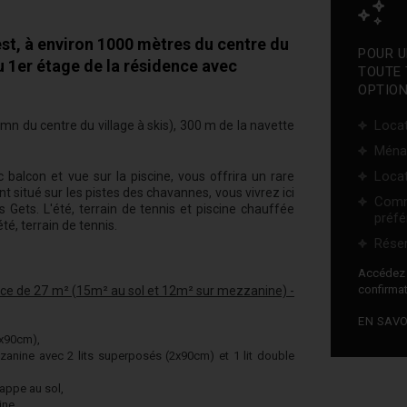
st, à environ 1000 mètres du centre du
POUR U
au 1er étage de la résidence avec
TOUTE 
OPTION
Locat
2mn du centre du village à skis), 300 m de la navette
Ména
Locat
alcon et vue sur la piscine, vous offrira un rare
nt situé sur les pistes des chavannes, vous vivrez ici
Comm
 Gets. L'été, terrain de tennis et piscine chauffée
préfé
té, terrain de tennis.
Réser
Accéde
confirmat
ce de 27 m² (15m² au sol et 12m² sur mezzanine) -
EN SAVO
2x90cm),
anine avec 2 lits superposés (2x90cm) et 1 lit double
rappe au sol,
ine.