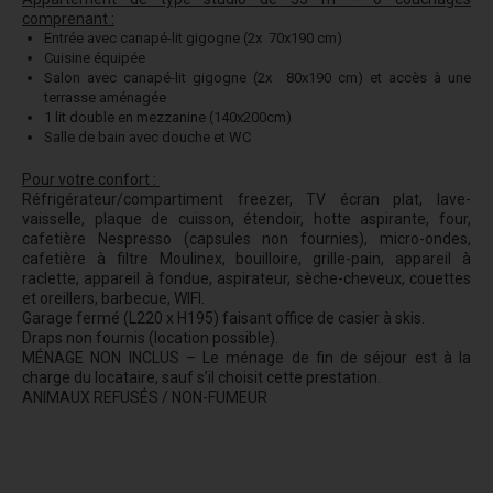
comprenant :
Entrée avec canapé-lit gigogne (2x 70x190 cm)
Cuisine équipée
Salon avec canapé-lit gigogne (2x 80x190 cm) et accès à une
terrasse aménagée
1 lit double en mezzanine (140x200cm)
Salle de bain avec douche et WC
Pour votre confort :
Réfrigérateur/compartiment freezer, TV écran plat, lave-
vaisselle, plaque de cuisson, étendoir, hotte aspirante, four,
cafetière Nespresso (capsules non fournies), micro-ondes,
cafetière à filtre Moulinex, bouilloire, grille-pain, appareil à
raclette, appareil à fondue, aspirateur, sèche-cheveux, couettes
et oreillers, barbecue, WIFI.
Garage fermé (L220 x H195) faisant office de casier à skis.
Draps non fournis (location possible).
MÉNAGE NON INCLUS – Le ménage de fin de séjour est à la
charge du locataire, sauf s’il choisit cette prestation.
ANIMAUX REFUSÉS / NON-FUMEUR