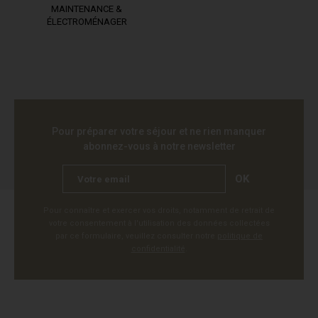
MAINTENANCE &
ÉLECTROMÉNAGER
Pour préparer votre séjour et ne rien manquer
abonnez-vous à notre newsletter
OK
Pour connaître et exercer vos droits, notamment de retrait de
votre consentement à l'utilisation des données collectées
par ce formulaire, veuillez consulter notre
politique de
confidentialité
.