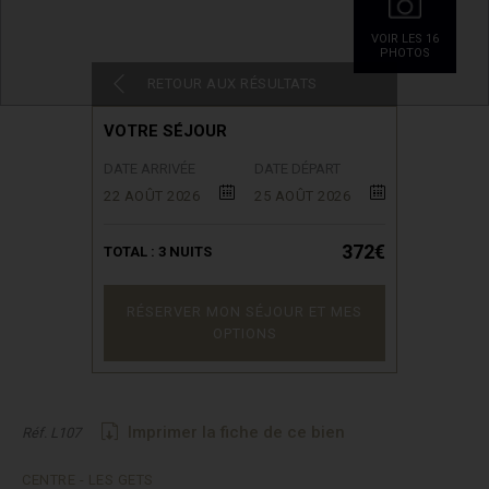
VOIR LES 16
PHOTOS
RETOUR AUX RÉSULTATS
VOTRE SÉJOUR
DATE ARRIVÉE
DATE DÉPART
22 AOÛT 2026
25 AOÛT 2026
372€
TOTAL :
3
NUITS
RÉSERVER MON SÉJOUR ET MES
OPTIONS
Imprimer la fiche de ce bien
Réf. L107
CENTRE - LES GETS