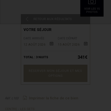
VOIR LES 15
PHOTOS
RETOUR AUX RÉSULTATS
VOTRE SÉJOUR
DATE ARRIVÉE
DATE DÉPART
12 AOÛT 2026
15 AOÛT 2026
341€
TOTAL :
3
NUITS
RÉSERVER MON SÉJOUR ET MES
OPTIONS
Imprimer la fiche de ce bien
Réf. L103
CENTRE - LES GETS