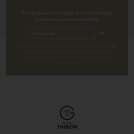
Pour préparer votre séjour et ne rien manquer
abonnez-vous à notre newsletter
OK
Pour connaître et exercer vos droits, notamment de retrait de
votre consentement à l'utilisation des données collectées
par ce formulaire, veuillez consulter notre
politique de
confidentialité
.