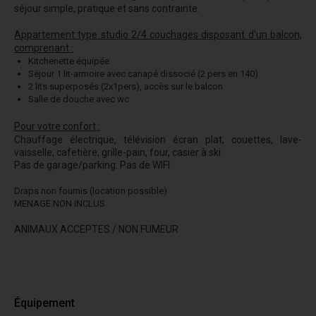
séjour simple, pratique et sans contrainte.
Appartement type studio 2/4 couchages disposant d'un balcon,
comprenant
:
Kitchenette équipée
Séjour 1 lit-armoire avec canapé dissocié (2 pers en 140)
2 lits superposés (2x1pers), accès sur le balcon
Salle de douche avec wc
Pour votre confort :
Chauffage électrique, télévision écran plat, couettes, lave-
vaisselle, cafetière, grille-pain, four, c
asier à ski.
Pas de garage/parking.
Pas de WIFI
Draps non fournis (location possible)
MENAGE NON INCLUS
ANIMAUX ACCEPTES / NON FUMEUR
Équipement