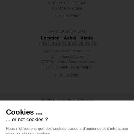
61 Route de La Plagne
(F)74110 Morzine
Nous écrire
SAINT JEAN D'AULPS
Location - Achat - Vente
Tel : +33 (0)4 28 38 42 19
Agence Thibon Immobilier
Saint Jean d'Aulps
1797 Route des Grandes Alpes
(F)74430 Saint-Jean-D'Aulps
Nous écrire
#cethivercestlamontagne
Cookies ...
... or not cookies ?
Nous n’utiliserons que des cookies traceurs d’audience et d’interaction
#groupethibon