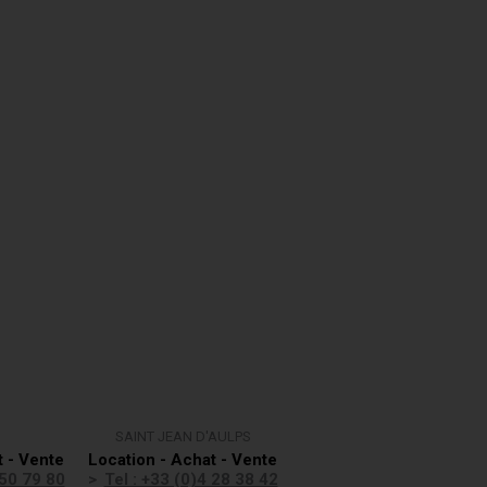
SAINT JEAN D'AULPS
t - Vente
Location - Achat - Vente
 50 79 80
Tel : +33 (0)4 28 38 42