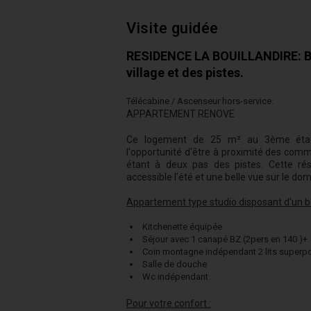
Visite guidée
RESIDENCE LA BOUILLANDIRE: Bâ
village et des pistes.
Télécabine / Ascenseur hors-service.
APPARTEMENT RENOVE
Ce logement de 25 m² au 3ème étag
l'opportunité d'être à proximité des comme
étant à deux pas des pistes. Cette ré
accessible l'été et une belle vue sur le dom
Appartement type studio disposant d'un b
Kitchenette équipée
Séjour avec 1 canapé BZ (2pers en 140 )+ 1
Coin montagne indépendant 2 lits superp
Salle de douche
Wc indépendant
Pour votre confort :