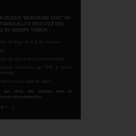
N SÉJOUR "MONTAGNE CHIC" EN
TRANQUILLITÉ PROFITEZ DES
S DU GROUPE THIBON :
ion de linge de lit & de maison
ge
ion de skis à tarifs préférentiels
ande d'entrées au SPA à tarifs
rentiels
vations à la salle de sport ...
z aux choix des options avec la
ion de votre réservation
IR +