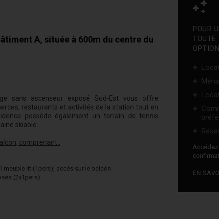
POUR U
timent A, située à 600m du centre du
TOUTE 
OPTION
Locat
Ména
Locat
e sans ascenseur exposé Sud-Est vous offre
rces, restaurants et activités de la station tout en
Comm
sidence possède également un terrain de tennis
préfé
aine skiable.
Réser
alcon, comprenant :
Accéde
confirmat
 meuble lit (1pers), accès sur le balcon
EN SAVO
osés (2x1pers)