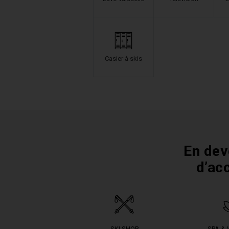
Casier à skis
En dev
d’ac
SKI SHOP
SPA &