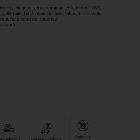
isselle, plaques vitrocéramique, Hifi, lecteur DVD,
rille-pain, fer à repasser avec table, micro-onde,
ixeur, fer à repasser, couettes.
 couverte.
Animaux
ecteur DVD
Garage / Parking