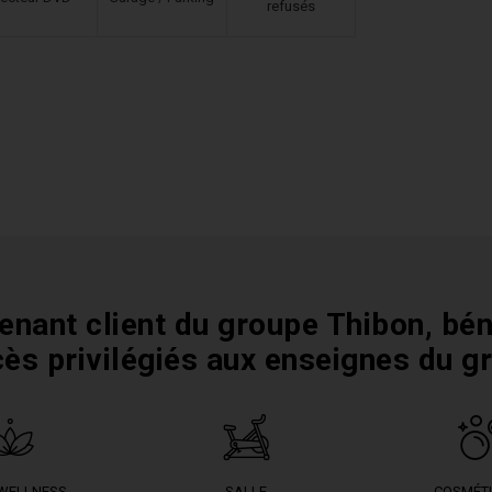
refusés
enant client du groupe Thibon, bén
cès privilégiés aux enseignes du g
 WELLNESS
SALLE
COSMÉT