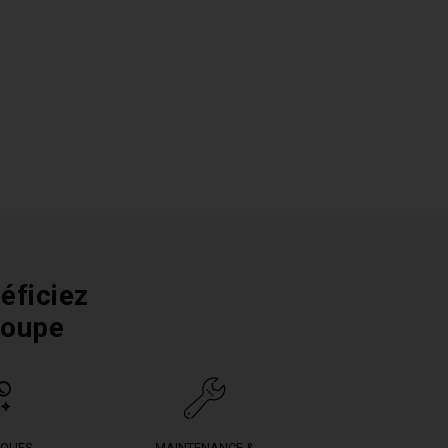
éficiez
roupe
IQUES
MAINTENANCE &