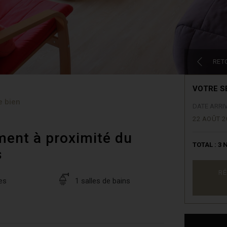
RET
VOTRE S
e bien
DATE ARRI
22 AOÛT 2
ment à proximité du
TOTAL :
3
N
s
RÉ
es
1 salles de bains