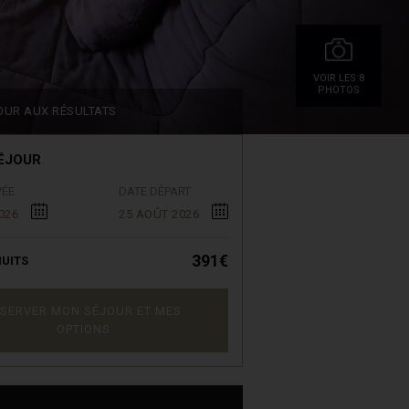
VOIR LES 8
PHOTOS
OUR AUX RÉSULTATS
ÉJOUR
VÉE
DATE DÉPART
026
25 AOÛT 2026
391€
UITS
SERVER MON SÉJOUR ET MES
OPTIONS