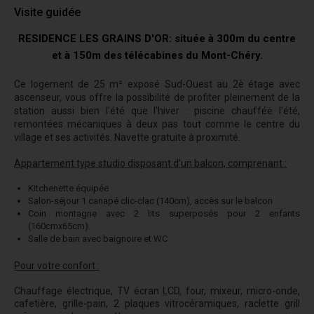
Visite guidée
RESIDENCE LES GRAINS D'OR: située à 300m du centre
et à 150m des télécabines du Mont-Chéry.
Ce logement de 25 m² exposé Sud-Ouest au 2è étage avec
ascenseur, vous offre la possibilité de profiter pleinement de la
station aussi bien l'été que l'hiver : piscine chauffée l'été,
remontées mécaniques à deux pas tout comme le centre du
village et ses activités. Navette gratuite à proximité.
Appartement type studio disposant d'un balcon, comprenant :
Kitchenette équipée
Salon-séjour 1 canapé clic-clac (140cm), accès sur le balcon
Coin montagne avec 2 lits superposés pour 2 enfants
(160cmx65cm).
Salle de bain avec baignoire et WC
Pour votre confort :
Chauffage électrique, TV écran LCD, four, mixeur, micro-onde,
cafetière, grille-pain, 2 plaques vitrocéramiques, raclette grill