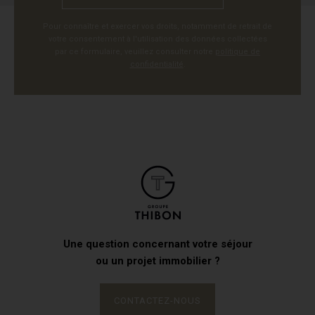
Pour connaître et exercer vos droits, notamment de retrait de
votre consentement à l'utilisation des données collectées
par ce formulaire, veuillez consulter notre
politique de
confidentialité
.
Une question concernant votre séjour
ou un projet immobilier ?
CONTACTEZ-NOUS