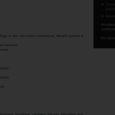
Comm
préfé
Réser
Accéde
confirmat
llage et des remontées mécaniques. Navette gratuite à
EN SAVO
ne terrasse.
sonnes
mbres :
1pers)
rs)
lectrique, bouilloire, cafetière Senseo (dosettes non