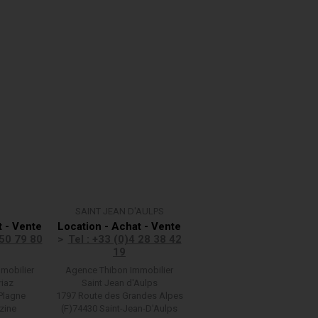
SAINT JEAN D'AULPS
t - Vente
Location - Achat - Vente
 50 79 80
Tel : +33 (0)4 28 38 42
19
mobilier
Agence Thibon Immobilier
riaz
Saint Jean d'Aulps
Plagne
1797 Route des Grandes Alpes
zine
(F)74430 Saint-Jean-D'Aulps