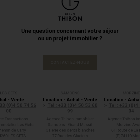
Une question concernant votre séjour
ou un projet immobilier ?
CONTACTEZ-NOUS
LES GETS
SAMOËNS
MORZINE
hat - Vente
Location - Achat - Vente
Location - Acha
+33 (0)4 50 74 56
Tel : +33 (0)4 50 53 60
Tel : +33 (0)4
00
99
04
e Transactions
Agence Thibon Immobilier
Agence Thibon Im
mmobilier Les Gets
Samoëns - Grand Massif
Morzine Avo
hemin de Carry
Galerie des dents blanches
61 Route de La 
4260 LES GETS
77 Rue des Glaciers
(F)74110 Mor