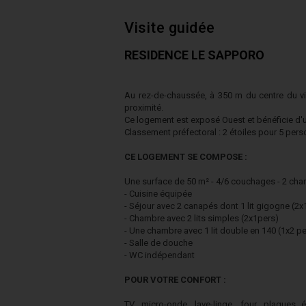
Visite guidée
RESIDENCE LE SAPPORO
Au rez-de-chaussée, à 350 m du centre du vi
proximité.
Ce logement est exposé Ouest et bénéficie d'u
Classement préfectoral : 2 étoiles pour 5 per
CE LOGEMENT SE COMPOSE :
Une surface de 50 m² - 4/6 couchages - 2 cha
- Cuisine équipée
- Séjour avec 2 canapés dont 1 lit gigogne (2x
- Chambre avec 2 lits simples (2x1pers)
- Une chambre avec 1 lit double en 140 (1x2 pe
- Salle de douche
- WC indépendant
POUR VOTRE CONFORT :
TV, micro-onde, lave-linge, four, plaques é