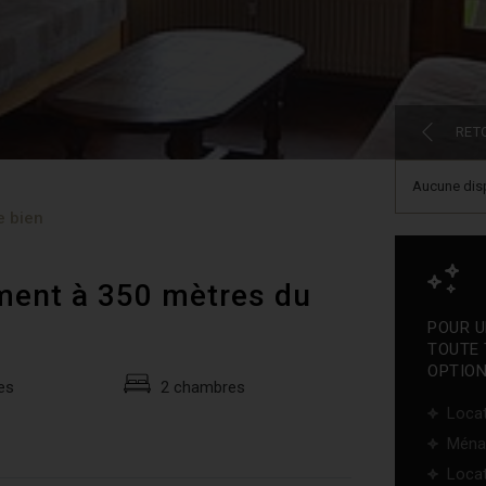
RET
Aucune disp
e bien
ment à 350 mètres du
POUR U
TOUTE 
OPTION
es
2 chambres
Locat
Ména
Locat