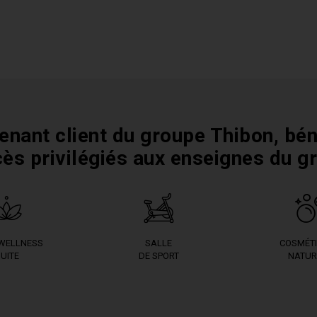
enant client du groupe Thibon, bén
cès privilégiés aux enseignes du g
 WELLNESS
SALLE
COSMÉT
UITE
DE SPORT
NATUR