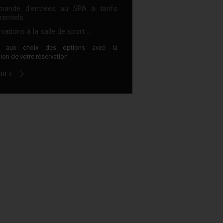
ande d'entrées au SPA à tarifs
rentiels
vations à la salle de sport ...
z aux choix des options avec la
ion de votre réservation
IR +