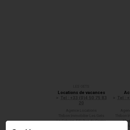
LES GETS
Locations de vacances
Ac
Tel : +33 (0)4 50 75 83
Tel : 
20
Agence Locations
Agenc
Thibon Immobilier Les Gets
Thibon I
Le Schuss, 541 Rue du Centre
13 c
(F)74260 LES GETS
(F)7