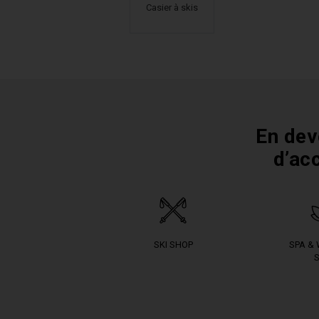
Casier à skis
En dev
d’ac
SKI SHOP
SPA &
S