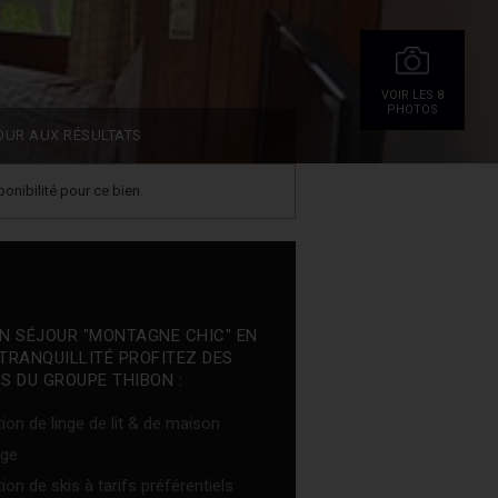
VOIR LES 8
PHOTOS
OUR AUX RÉSULTATS
onibilité pour ce bien.
N SÉJOUR "MONTAGNE CHIC" EN
TRANQUILLITÉ PROFITEZ DES
S DU GROUPE THIBON :
ion de linge de lit & de maison
ge
ion de skis à tarifs préférentiels