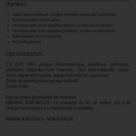
chambres :
Salon séjour avec un canapé, donnant accès sur la terrasse
Cuisine ouverte sur le salon
Chambre avec un lit double (140cm), accès sur un balcon
Chambre avec 2 lits simples (2x90cm), accès sur un balcon
Salle de bain avec baignoire
WC indépendant
Pour votre confort :
TV, DVD, WIFI, plaque vitrocéramique, bouilloire, grille-pain,
cafetière (capsules non fournies), four, lave-vaisselle, micro-
onde, appareil à fondue, appareil à raclette, aspirateur.
Place de parking dans garage collectif.
Casier à ski
Pas de draps (possibilité de location).
MENAGE NON INCLUS- Le ménage de fin de séjour est à la
charge du locataire s'il choisit cette prestation.
ANIMAUX REFUSES - NON FUMEUR.