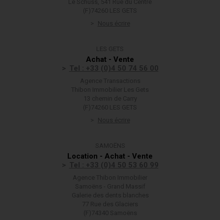
Le Schuss, 541 Rue du Centre
(F)74260 LES GETS
Nous écrire
LES GETS
Achat - Vente
Tel : +33 (0)4 50 74 56 00
Agence Transactions
Thibon Immobilier Les Gets
13 chemin de Carry
(F)74260 LES GETS
Nous écrire
SAMOËNS
Location - Achat - Vente
Tel : +33 (0)4 50 53 60 99
Agence Thibon Immobilier
Samoëns - Grand Massif
Galerie des dents blanches
77 Rue des Glaciers
(F)74340 Samoëns