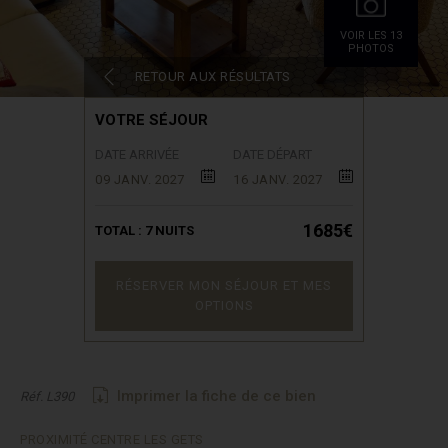
VOIR LES 13
PHOTOS
RETOUR AUX RÉSULTATS
VOTRE SÉJOUR
DATE ARRIVÉE
DATE DÉPART
09 JANV. 2027
16 JANV. 2027
1685€
TOTAL :
7
NUITS
RÉSERVER MON SÉJOUR ET MES
OPTIONS
Imprimer la fiche de ce bien
Réf. L390
PROXIMITÉ CENTRE LES GETS