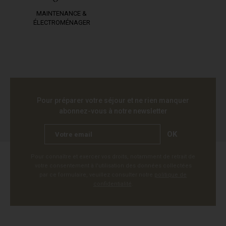
MAINTENANCE &
ÉLECTROMÉNAGER
Pour préparer votre séjour et ne rien manquer
abonnez-vous à notre newsletter
OK
Pour connaître et exercer vos droits, notamment de retrait de
votre consentement à l'utilisation des données collectées
par ce formulaire, veuillez consulter notre
politique de
confidentialité
.