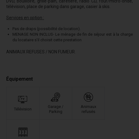
DVD, bouilloire, grille-pain, cafetière, radio CD, four/micro-onde,
télévision, place de parking dans garage, casier à skis.
Services en option :
Pas de draps (possibilité de location).
MENAGE NON INCLUS- Le ménage de fin de séjour est à la charge
du locataire s'il choisit cette prestation
ANIMAUX REFUSES / NON FUMEUR.
Équipement
Garage /
Animaux
Télévision
Parking
refusés