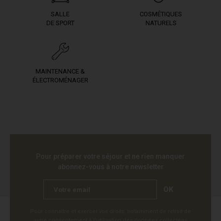
SALLE
COSMÉTIQUES
DE SPORT
NATURELS
MAINTENANCE &
ÉLECTROMÉNAGER
Pour préparer votre séjour et ne rien manquer
abonnez-vous à notre newsletter
OK
Pour connaître et exercer vos droits, notamment de retrait de
votre consentement à l'utilisation des données collectées