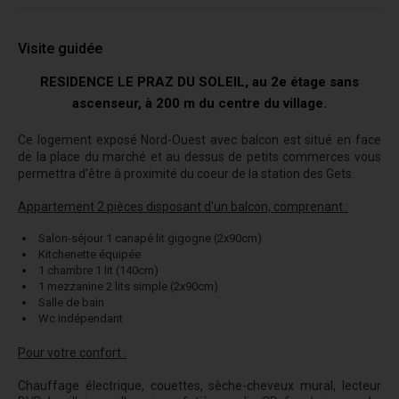
Visite guidée
RESIDENCE LE PRAZ DU SOLEIL, au 2e étage sans
ascenseur, à 200 m du centre du village.
Ce logement exposé Nord-Ouest avec balcon est situé en face
de la place du marché et au dessus de petits commerces vous
permettra d'être à proximité du coeur de la station des Gets.
Appartement 2 pièces disposant d'un balcon, comprenant :
Salon-séjour 1 canapé lit gigogne (2x90cm)
Kitchenette équipée
1 chambre 1 lit (140cm)
1 mezzanine 2 lits simple (2x90cm)
Salle de bain
Wc indépendant
Pour votre confort :
Chauffage électrique, couettes, sèche-cheveux mural, lecteur