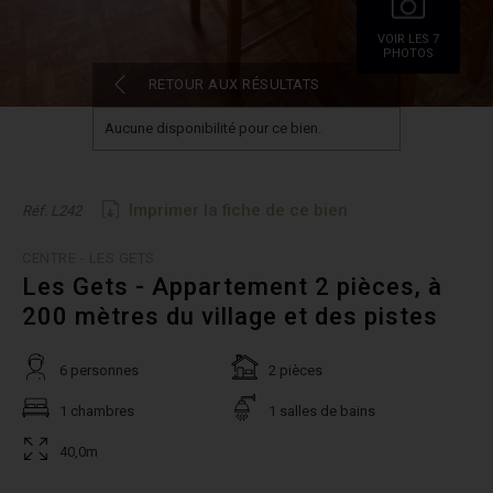
VOIR LES 7
PHOTOS
RETOUR AUX RÉSULTATS
Aucune disponibilité pour ce bien.
Imprimer la fiche de ce bien
Réf. L242
CENTRE - LES GETS
Les Gets - Appartement 2 pièces, à
200 mètres du village et des pistes
6 personnes
2 pièces
1 chambres
1 salles de bains
40,0m