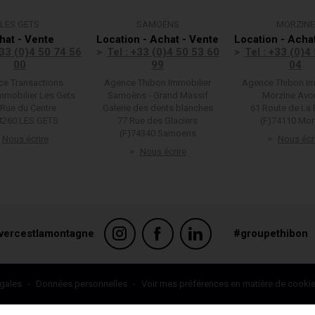
LES GETS
SAMOËNS
MORZINE
hat - Vente
Location - Achat - Vente
Location - Acha
+33 (0)4 50 74 56
Tel : +33 (0)4 50 53 60
Tel : +33 (0)4
00
99
04
e Transactions
Agence Thibon Immobilier
Agence Thibon Im
mmobilier Les Gets
Samoëns - Grand Massif
Morzine Avo
 Rue du Centre
Galerie des dents blanches
61 Route de La 
4260 LES GETS
77 Rue des Glaciers
(F)74110 Mor
(F)74340 Samoëns
Nous écrire
Nous écr
Nous écrire
vercestlamontagne
#groupethibon
identialité, en garantissant la conformité avec les réglementations. Personn
égales
-
Données personnelles
-
Voir mes préférences en matière de cooki