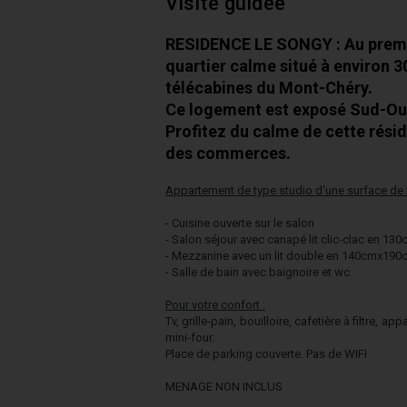
Visite guidée
RESIDENCE LE SONGY : Au premi
quartier calme situé à environ 
télécabines du Mont-Chéry.
Ce logement est exposé Sud-Ou
Profitez du calme de cette résid
des commerces.
Appartement de type studio d'une
surface de 
- Cuisine ouverte sur le salon
- Salon séjour avec canapé lit clic-clac en 1
- Mezzanine avec un lit double en 140cmx190
- Salle de bain avec baignoire et wc
Pour votre confort :
Tv, grille-pain, bouilloire, cafetière à filtre, a
mini-four.
Place de parking couverte. Pas de WIFI
MENAGE NON INCLUS