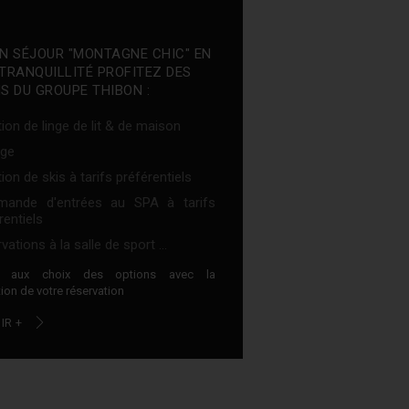
N SÉJOUR "MONTAGNE CHIC" EN
TRANQUILLITÉ PROFITEZ DES
S DU GROUPE THIBON :
ion de linge de lit & de maison
ge
ion de skis à tarifs préférentiels
ande d'entrées au SPA à tarifs
rentiels
vations à la salle de sport ...
z aux choix des options avec la
ion de votre réservation
IR +