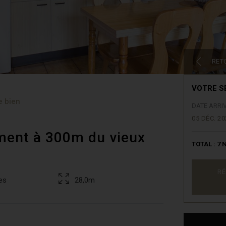
RET
VOTRE S
e bien
DATE ARRI
05 DÉC. 20
ment à 300m du vieux
TOTAL :
7
N
RÉ
es
28,0m