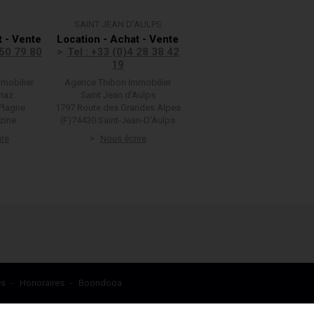
SAINT JEAN D'AULPS
t - Vente
Location - Achat - Vente
 50 79 80
Tel : +33 (0)4 28 38 42
19
mobilier
Agence Thibon Immobilier
riaz
Saint Jean d'Aulps
Plagne
1797 Route des Grandes Alpes
zine
(F)74430 Saint-Jean-D'Aulps
ire
Nous écrire
alisez vos préférences pour contrôler la manière dont vos informations sont m
es
-
Honoraires
-
Boondooa