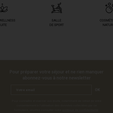
 WELLNESS
SALLE
COSMÉT
UITE
DE SPORT
NATUR
Pour préparer votre séjour et ne rien manquer
abonnez-vous à notre newsletter
OK
Pour connaître et exercer vos droits, notamment de retrait de votre
consentement à l'utilisation des données collectées par ce
formulaire, veuillez consulter notre
politique de confidentialité
.