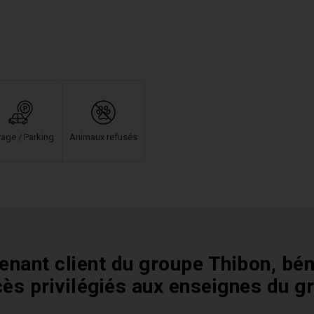
age / Parking
Animaux refusés
enant client du groupe Thibon, bén
cès privilégiés aux enseignes du g