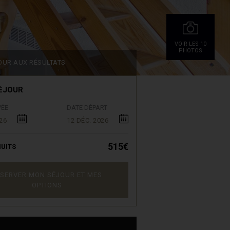
VOIR LES 10
PHOTOS
OUR AUX RÉSULTATS
ÉJOUR
VÉE
DATE DÉPART
26
12 DÉC. 2026
515€
UITS
SERVER MON SÉJOUR ET MES
OPTIONS