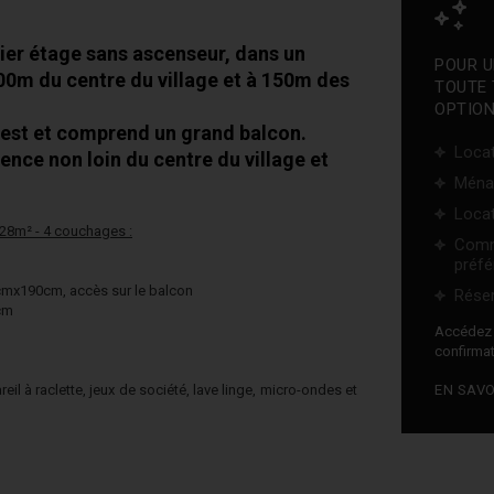
er étage sans ascenseur, dans un
POUR U
300m du centre du village et à 150m des
TOUTE 
OPTION
est et comprend un grand balcon.
Locat
ence non loin du centre du village et
Ména
Locat
28m² - 4 couchages :
Comm
préfé
30cmx190cm, accès sur le balcon
Réser
cm
Accéde
confirmat
ppareil à raclette, jeux de société, lave linge, micro-ondes et
EN SAVO