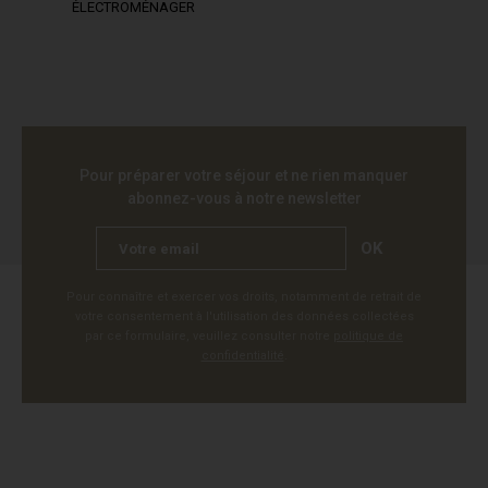
ÉLECTROMÉNAGER
Pour préparer votre séjour et ne rien manquer
abonnez-vous à notre newsletter
OK
Pour connaître et exercer vos droits, notamment de retrait de
votre consentement à l'utilisation des données collectées
par ce formulaire, veuillez consulter notre
politique de
confidentialité
.