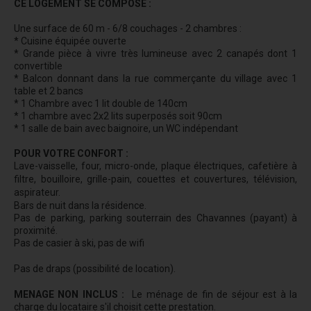
CE LOGEMENT SE COMPOSE :
Une surface de 60 m - 6/8 couchages - 2 chambres :
* Cuisine équipée ouverte
* Grande pièce à vivre très lumineuse avec 2 canapés dont 1
convertible
* Balcon donnant dans la rue commerçante du village avec 1
table et 2 bancs
* 1 Chambre avec 1 lit double de 140cm
* 1 chambre avec 2x2 lits superposés soit 90cm
* 1 salle de bain avec baignoire, un WC indépendant
POUR VOTRE CONFORT :
Lave-vaisselle, four, micro-onde, plaque électriques, cafetière à
filtre, bouilloire, grille-pain, couettes et couvertures, télévision,
aspirateur.
Bars de nuit dans la résidence.
Pas de parking, parking souterrain des Chavannes (payant) à
proximité.
Pas de casier à ski, pas de wifi
Pas de draps (possibilité de location).
MENAGE NON INCLUS :
Le ménage de fin de séjour est à la
charge du locataire s'il choisit cette prestation.