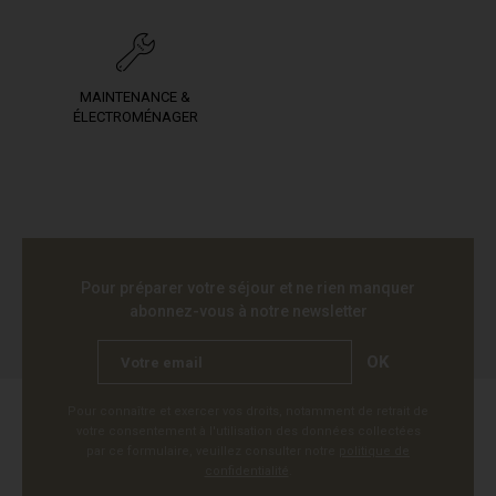
MAINTENANCE &
ÉLECTROMÉNAGER
Pour préparer votre séjour et ne rien manquer
abonnez-vous à notre newsletter
OK
Pour connaître et exercer vos droits, notamment de retrait de
votre consentement à l'utilisation des données collectées
par ce formulaire, veuillez consulter notre
politique de
confidentialité
.