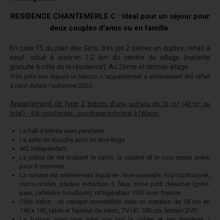
RESIDENCE CHANTEMERLE C : Idéal pour un séjour pour
deux couples d'amis ou en famille.
En case F5 du plan des Gets, très joli 2 pièces en duplex, refait à
neuf- situé à environ 1.2 km du centre du village (navette
gratuite à côté de la résidence). Au 2ème et dernier étage.
Très jolie vue depuis le balcon. L'appartement a entièrement été refait
à neuf durant l'automne 2020.
Appartement de type 2 pièces d'u
ne surface de 33 m² (40 m² au
total) - 4/6 couchages - couchage principal à l'étage :
Le hall d'entrée avec penderie
La salle de douche avec un lave-linge
WC indépendant
La pièce de vie incluant le salon, la cuisine et le coin repas prévu
pour 6 convives.
La cuisine est entièrement équipée : lave-vaisselle, four traditionnel,
micro-ondes, plaque induction 3 feux, zone petit déjeuner (grille-
pain, cafetière, bouilloire), réfrigérateur 150 l avec freezer.
Côté salon : un canapé convertible avec un matelas de 18 cm en
140 x 190, table et fauteuil de salon, TV HD 100 cm, lecteur DVD
Le balcon avec une jolie vue sur la vallée et les Perrières /