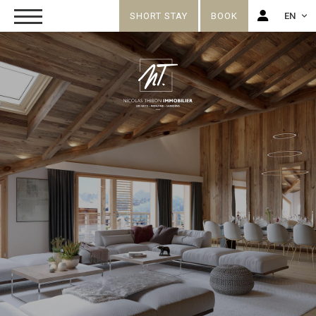
SHORT STAY
BOOK
EN
FR
EN