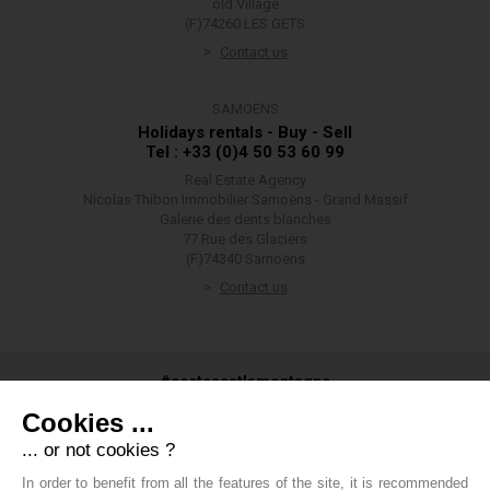
old Village
(F)74260 LES GETS
Contact us
SAMOËNS
Holidays rentals - Buy - Sell
Tel : +33 (0)4 50 53 60 99
Real Estate Agency
Nicolas Thibon Immobilier Samoëns - Grand Massif
Galerie des dents blanches
77 Rue des Glaciers
(F)74340 Samoëns
Contact us
#ceetecestlamontagne
Cookies ...
... or not cookies ?
In order to benefit from all the features of the site, it is recommended
#groupethibon