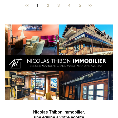
<<
1
2
3
4
5
>>
Nicolas Thibon Immobilier,
une équipe à votre écoute