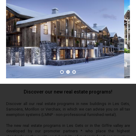
Discover our new real estate programs!
Discover all our real estate programs in new buildings in Les Gets,
Samoëns, Morillon or Verchaix, in which we can advise you on all tax
exemption systems (LMNP - non-professional furnished rental).
The new real estate programs in Les Gets or in the Giffre valley are
developed by our promoter partners * who place the highest