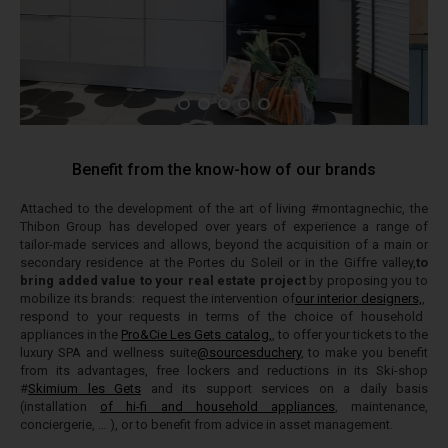
Benefit from the know-how of our brands
Attached to the development of the art of living #montagnechic, the
Thibon Group has developed over years of experience a range of
tailor-made services and allows, beyond the acquisition of a main or
secondary residence at the Portes du Soleil or in the Giffre valley,
to
bring added value to your real estate project
by proposing you to
mobilize its brands:
request the intervention of
our interior designers,
,
respond to your requests in terms of the choice of household
appliances in the
Pro&Cie Les Gets catalog,
,
to offer your tickets to the
luxury SPA and wellness suite
@sourcesduchery
, to make you benefit
from its advantages, free lockers and reductions in its Ski-shop
#
Skimium les Gets
and its support services on a daily basis
(installation
of hi-fi and household appliances
, maintenance,
conciergerie, … ), or to
benefit from advice in asset management.