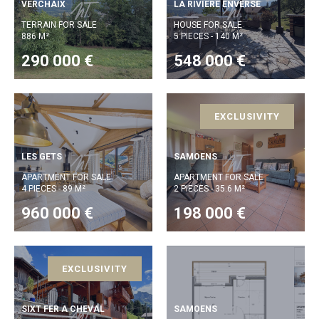
VERCHAIX
LA RIVIERE ENVERSE
TERRAIN FOR SALE
HOUSE FOR SALE
886 M²
5 PIECES - 140 M²
290 000 €
548 000 €
EXCLUSIVITY
LES GETS
SAMOENS
APARTMENT FOR SALE
APARTMENT FOR SALE
4 PIECES - 89 M²
2 PIECES - 35.6 M²
960 000 €
198 000 €
EXCLUSIVITY
SIXT FER A CHEVAL
SAMOENS