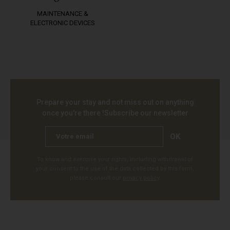
MAINTENANCE &
ELECTRONIC DEVICES
Prepare your stay and not miss out on anything
once you're there !
Subscribe our newsletter
OK
To know and exercise your rights, including withdrawal of
your consent to the use of the data collected by this form,
please consult our
privacy policy
.