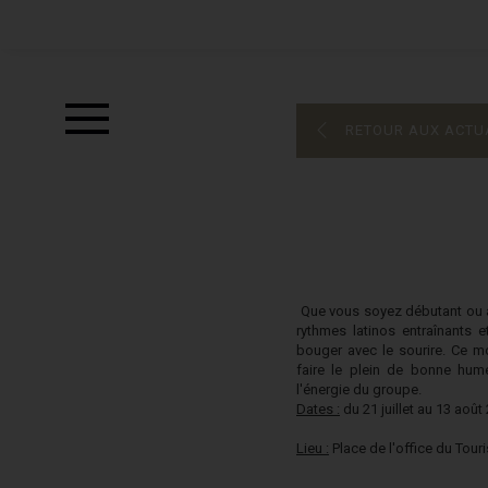
RETOUR AUX ACTU
Que vous soyez débutant ou a
rythmes latinos entraînants 
bouger avec le sourire. Ce m
faire le plein de bonne hume
l'énergie du groupe.
Dates :
du 21 juillet au 13 août
Lieu :
Place de l'office du Tou