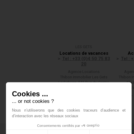
LES GETS
Locations de vacances
Ac
Tel : +33 (0)4 50 75 83
Tel : 
20
Agence Locations
Agenc
Thibon Immobilier Les Gets
Thibon I
Le Schuss, 541 Rue du Centre
13 c
(F)74260 LES GETS
(F)7
Cookies ...
Nous écrire
... or not cookies ?
Nous n’utiliserons que des cookies traceurs d’audience et
d’interaction avec les réseaux sociaux
Consentements certifiés par