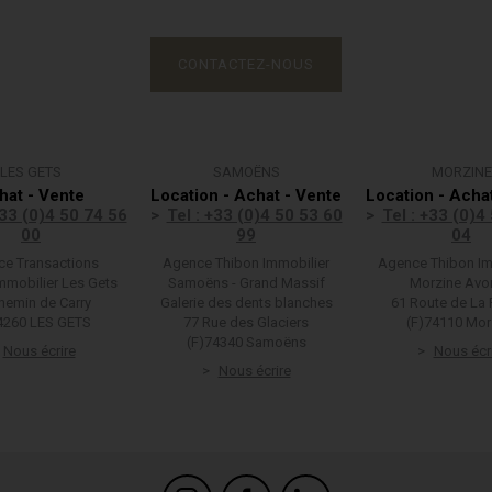
CONTACTEZ-NOUS
LES GETS
SAMOËNS
MORZINE
hat - Vente
Location - Achat - Vente
Location - Acha
+33 (0)4 50 74 56
Tel : +33 (0)4 50 53 60
Tel : +33 (0)4
00
99
04
e Transactions
Agence Thibon Immobilier
Agence Thibon Im
mmobilier Les Gets
Samoëns - Grand Massif
Morzine Avo
hemin de Carry
Galerie des dents blanches
61 Route de La 
4260 LES GETS
77 Rue des Glaciers
(F)74110 Mor
(F)74340 Samoëns
Nous écrire
Nous écr
Nous écrire