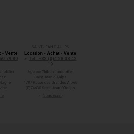
SAINT JEAN D'AULPS
t - Vente
Location - Achat - Vente
 50 79 80
Tel : +33 (0)4 28 38 42
19
mobilier
Agence Thibon Immobilier
riaz
Saint Jean d'Aulps
Plagne
1797 Route des Grandes Alpes
zine
(F)74430 Saint-Jean-D'Aulps
ire
Nous écrire