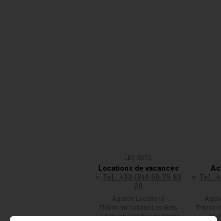
LES GETS
Locations de vacances
Ac
Tel : +33 (0)4 50 75 83
Tel : 
20
Agence Locations
Agenc
Thibon Immobilier Les Gets
Thibon I
Le Schuss, 541 Rue du Centre
13 c