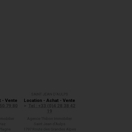
SAINT JEAN D'AULPS
t - Vente
Location - Achat - Vente
 50 79 80
Tel : +33 (0)4 28 38 42
19
mobilier
Agence Thibon Immobilier
riaz
Saint Jean d'Aulps
Plagne
1797 Route des Grandes Alpes