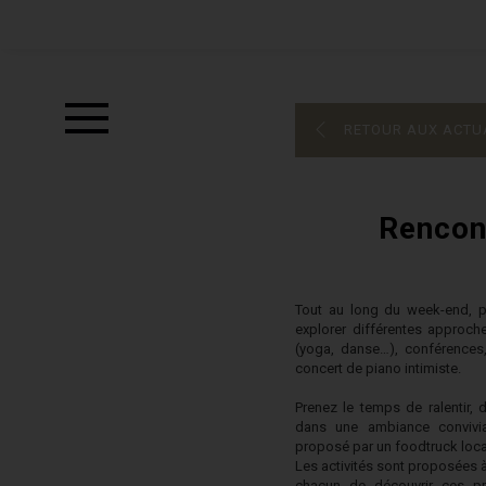
RETOUR AUX ACTU
Rencon
Tout au long du week-end, p
explorer différentes approches
(yoga, danse…), conférences,
concert de piano intimiste.
Prenez le temps de ralentir, 
dans une ambiance convivia
proposé par un foodtruck local
Les activités sont proposées à
chacun de découvrir ces pr