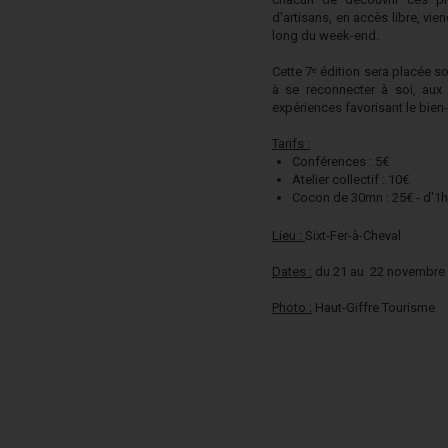
d'artisans, en accès libre, vie
long du week-end.
Cette 7ᵉ édition sera placée so
à se reconnecter à soi, aux a
expériences favorisant le bien-
Tarifs :
Conférences : 5€
Atelier collectif : 10€
Cocon de 30mn : 25€ - d'1h
Lieu :
Sixt-Fer-à-Cheval
Dates :
du 21 au 22 novembre
Photo :
Haut-Giffre Tourisme