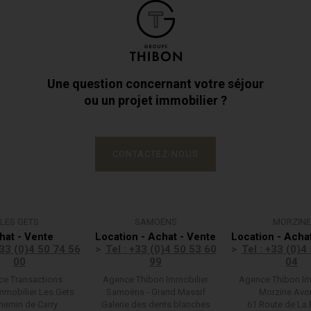
Une question concernant votre séjour
ou un projet immobilier ?
CONTACTEZ-NOUS
LES GETS
SAMOËNS
MORZINE
hat - Vente
Location - Achat - Vente
Location - Acha
+33 (0)4 50 74 56
Tel : +33 (0)4 50 53 60
Tel : +33 (0)4
00
99
04
e Transactions
Agence Thibon Immobilier
Agence Thibon Im
mmobilier Les Gets
Samoëns - Grand Massif
Morzine Avo
hemin de Carry
Galerie des dents blanches
61 Route de La 