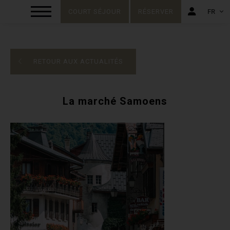
COURT SÉJOUR
RÉSERVER
FR
FR
EN
RETOUR AUX ACTUALITÉS
La marché Samoens