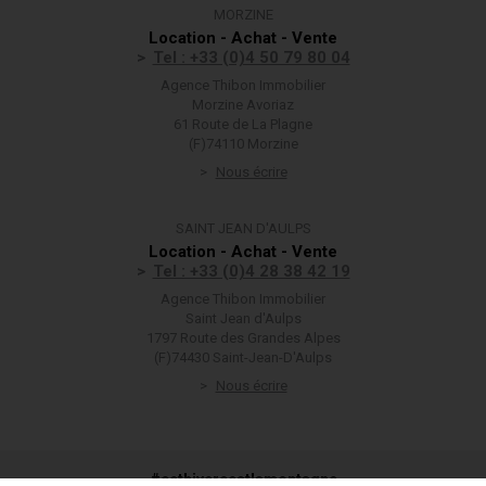
MORZINE
Location - Achat - Vente
Tel : +33 (0)4 50 79 80 04
Agence Thibon Immobilier
Morzine Avoriaz
61 Route de La Plagne
(F)74110 Morzine
Nous écrire
SAINT JEAN D'AULPS
Location - Achat - Vente
Tel : +33 (0)4 28 38 42 19
Agence Thibon Immobilier
Saint Jean d'Aulps
1797 Route des Grandes Alpes
(F)74430 Saint-Jean-D'Aulps
Nous écrire
#cethivercestlamontagne