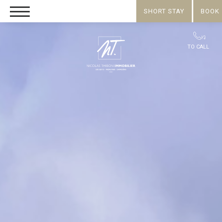
SHORT STAY
BOOK
TO CALL