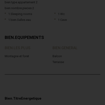
bien.type.appartement 2
bien.nombre.pieces 2
1 Sleeping rooms
1 Wc
1 bien.Salles.eau
1 Cave
BIEN.EQUIPEMENTS
BIEN.LES.PLUS
BIEN.GENERAL
Montagne et foret
Balcon
Terrasse
Bien.TitreEnergetique