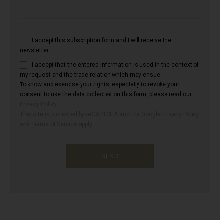
I accept this subscription form and I will receive the
newsletter
I accept that the entered information is used in the context of
my request and the trade relation which may ensue.
To know and exercise your rights, especially to revoke your
consent to use the data collected on this form, please read our
Privacy Policy
.
This site is protected by reCAPTCHA and the Google
Privacy Policy
and
Terms of Service
apply.
SEND