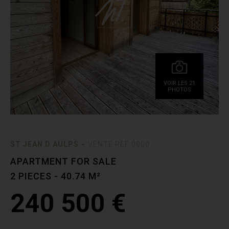
VOIR.LES 21
PHOTOS
-
ST JEAN D AULPS
VENTE.REF 0000
APARTMENT FOR SALE
2 PIECES - 40.74 M²
240 500 €