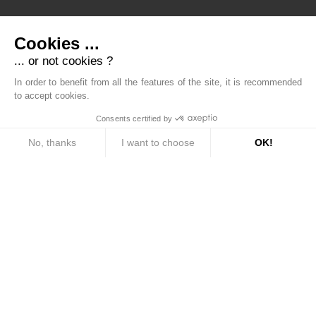
Cookies ...
... or not cookies ?
Bien.titre.equipe
In order to benefit from all the features of the site, it is recommended
Bien.txt.reseau
to accept cookies.
Bien.txt.implante
Consents certified by
No, thanks
I want to choose
OK!
Consent Management Platform: Personalize Your Options
Axeptio consent
Our platform empowers you to tailor and manage your privacy settings, ensuri