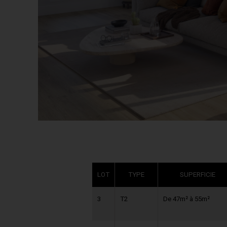
LOT
TY
TYPE
PE
SUPE
SUPERFICIE
RFI
3
T2
De 47m² à 55m²