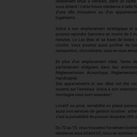
Idéalement situé à Verchaix, dans un cadr
vous attend ! Cette future résidence à taille h
d'une villa mitoyenne ou d'un appartemen
logements.
Grâce à son emplacement stratégique et av
pourrez rejoindre Samoëns en moins de 5 mi
minutes. Le Lac Bleu et sa base de loisirs
Lhottis. Vous pourrez aussi profiter de c
restauration, chocolaterie, vous ne vous ennui
En plus d'un emplacement idéal, Terres de
parfaitement intégrées dans leur environ
Règlementation Acoustique, Règlementati
Handicapés.
Ses appartements et ses villas ont été co
ouverts sur l'extérieur. Grâce à son orientat
montagne vous sont assurées !
Locatif ou privé, rentabilité ou plaisir pers
aussi nos services de gestion locative : ache
c'est la possibilité de pouvoir récupérer 20% 
Du T2 au T5, vous trouverez forcément bonheur
résidence vous attend ICI, nous en sommes ce