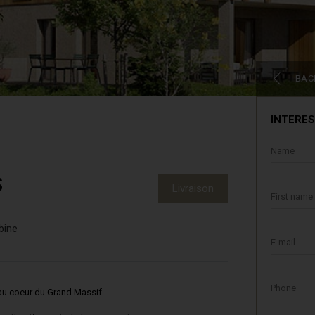
BAC
INTERES
Name
S
Livraison
First name
bine
E-mail
Phone
u coeur du Grand Massif.