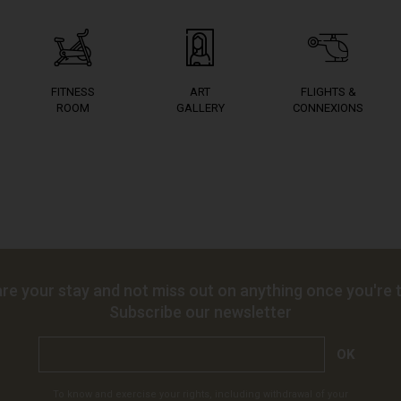
FITNESS
ART
FLIGHTS &
ROOM
GALLERY
CONNEXIONS
re your stay and not miss out on anything once you're t
Subscribe our newsletter
OK
To know and exercise your rights, including withdrawal of your