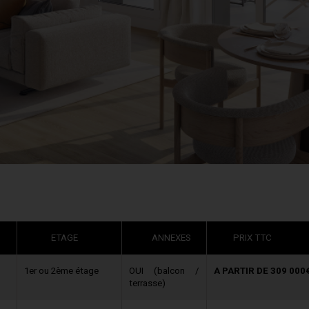
CIE
ÉTAGE
ETAGE
JARD
ANNEXES
IN
PRIX
PRIX TTC
TTC
1er ou 2ème étage
OUI (balcon /
A PARTIR DE 309 000
terrasse)