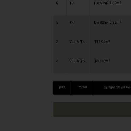
8
T3
De 60m² à 68m²
5
T4
De 82m² à 85m²
2
VILLA T4
114,90m²
2
VILLA T5
126,38m²
REF.
TYPE
SURFACE AREA