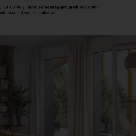
0 53 60 99 /
immo.samoens@groupethibon.com
/
osition quand vous le souhaitez.