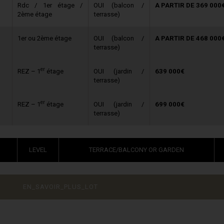
Rdc / 1er étage /
OUI (balcon /
A PARTIR DE 369 000
2ème étage
terrasse)
1er ou 2ème étage
OUI (balcon /
A PARTIR DE 468 000
terrasse)
er
REZ – 1
étage
OUI (jardin /
639 000€
terrasse)
er
REZ – 1
étage
OUI (jardin /
699 000€
terrasse)
LEVEL
TERRACE/BALCONY OR GARDEN
EN_SAVOIR_PLUS_LOT