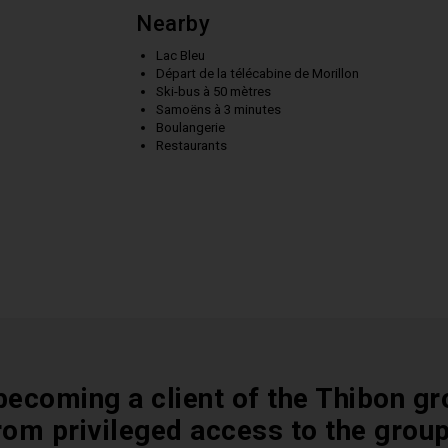
Nearby
Lac Bleu
Départ de la télécabine de Morillon
Ski-bus à 50 mètres
Samoëns à 3 minutes
Boulangerie
Restaurants
becoming a client of the Thibon gr
rom privileged access to the grou