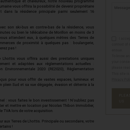
e authentique et chaleureux, notre nouveau programme
umaine vous offrira la possibilité de devenir propriétaire
Message
t dans la résidence principale parmi seulement 16
ec son ski-bus en contre-bas de la résidence, vous
nutes ou bien le télécabine de Morillon en moins de 3
 vous attendent eux, à quelques mètres des Terres de
I accep
ommerces de proximité à quelques pas : boulangerie,
context of 
erez pas !
ensue.
To know and
 Lhottis vous offrira aussi des prestations uniques
your consen
nement et adaptées aux réglementations actuelles :
please rea
on Environnementale 2020 (RE2020), Règlementation
This site 
nçus pour vous offrir de vastes espaces, lumineux et
Privacy Pol
ion plein Sud et sa vue dégagée, évasion et détente à la
PLEA
onnel : vous faites le bon investissement ! N'oubliez pas
US
ter et mettre en location par Nicolas Thibon Immobilier,
de TVA lors de votre acquisition.
 aux Terres de Lhottis. Principale ou secondaire, votre
rtains !