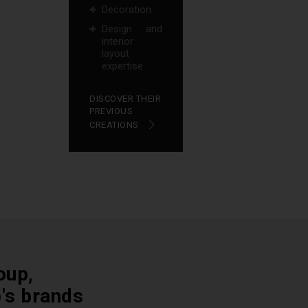
Decoration
Design and
interior
layout
expertise
DISCOVER THEIR
PREVIOUS
CREATIONS
oup,
p's brands