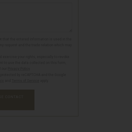
t that the entered information is used in the
my request and the trade relation which may
 exercise your rights, especially to revoke
t to use the data collected on this form,
d our
Privacy Policy
.
is protected by reCAPTCHA and the Google
icy
and
Terms of Service
apply.
SE CONTACT