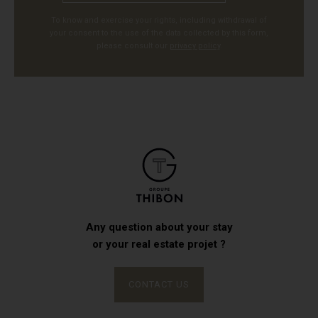
To know and exercise your rights, including withdrawal of
your consent to the use of the data collected by this form,
please consult our
privacy policy
.
Any question about your stay
or your real estate projet ?
CONTACT US