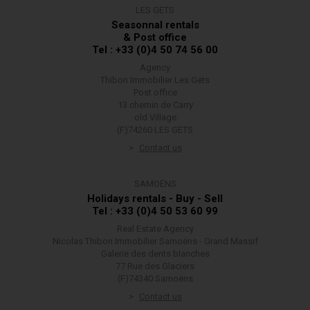
LES GETS
Seasonnal rentals
& Post office
Tel : +33 (0)4 50 74 56 00
Agency
Thibon Immobilier Les Gets
Post office
13 chemin de Carry
old Village
(F)74260 LES GETS
Contact us
SAMOËNS
Holidays rentals - Buy - Sell
Tel : +33 (0)4 50 53 60 99
Real Estate Agency
Nicolas Thibon Immobilier Samoëns - Grand Massif
Galerie des dents blanches
77 Rue des Glaciers
(F)74340 Samoëns
Contact us