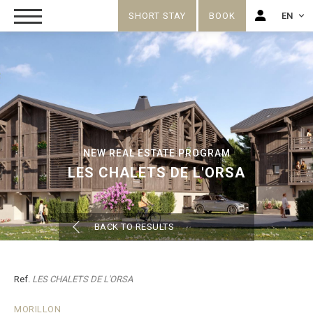
SHORT STAY
BOOK
EN
FR
EN
NEW REAL ESTATE PROGRAM
LES CHALETS DE L'ORSA
BACK TO RESULTS
Ref.
LES CHALETS DE L'ORSA
MORILLON