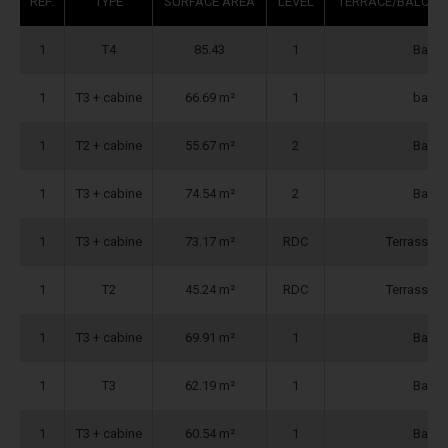
REF.
TYPE
SURFACE AREA
LEVEL
TERRACE/BALCON
1
T4
85.43
1
Balco
1
T3 + cabine
66.69 m²
1
balco
1
T2 + cabine
55.67 m²
2
Balco
1
T3 + cabine
74.54 m²
2
Balco
1
T3 + cabine
73.17 m²
RDC
Terrasse + 
1
T2
45.24 m²
RDC
Terrasse + 
1
T3 + cabine
69.91 m²
1
Balco
1
T3
62.19 m²
1
Balco
1
T3 + cabine
60.54 m²
1
Balco