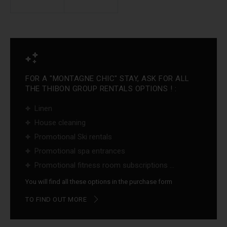
FOR A "MONTAGNE CHIC" STAY, ASK FOR ALL
THE THIBON GROUP RENTALS OPTIONS ! :
Linen
House cleaning
Promotional Ski rentals
Promotional spa entrances
Promotional fitness room subscriptions ...
You will find all these options in the purchase form
TO FIND OUT MORE