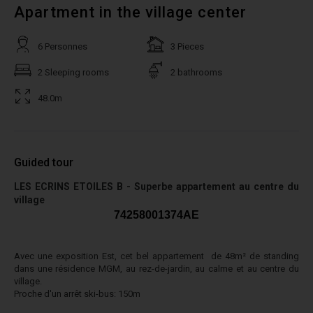
Apartment in the village center
6 Personnes
3 Pieces
2 Sleeping rooms
2 bathrooms
48.0m
Guided tour
LES ECRINS ETOILES B - Superbe appartement au centre du
village
74258001374AE
Avec une exposition Est, cet bel appartement de 48m² de standing
dans une résidence MGM, au rez-de-jardin, au calme et au centre du
village.
Proche d'un arrêt ski-bus: 150m