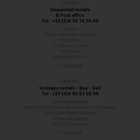
LES GETS
Seasonnal rentals
& Post office
Tel : +33 (0)4 50 74 56 00
Agency
Thibon Immobilier Les Gets
Post office
13 chemin de Carry
old Village
(F)74260 LES GETS
Contact us
SAMOËNS
Holidays rentals - Buy - Sell
Tel : +33 (0)4 50 53 60 99
Real Estate Agency
Nicolas Thibon Immobilier Samoëns - Grand Massif
Galerie des dents blanches
77 Rue des Glaciers
(F)74340 Samoëns
Contact us