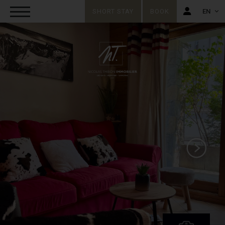
SHORT STAY
BOOK
EN
FR
EN