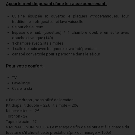
Appartement disposant d'une terrasse conprenant :
Cuisine équipée et ouverte: 4 plaques vitrocéramiques, four
traditionnel, réfrigérateur et lave-vaisselle
Séjour chaleureux
Espace de nuit: (couettes) * 1 chambre double en suite avec
douche et vasque (140)
1 chambre avec 2 lits simples
1 salle de bain avec baignoire et wc indépendant
canapé convertible pour 1 personne dans le séjour
Pour votre confort :
TV
Lave-linge
Casier à ski
> Pas de draps , possibilité de location :
Kit draps lit double – 22€, lit simple – 20€
Kit serviettes – 12€
Torchon - 2€
Tapis de bain - 4€
> MENAGE NON INCLUS- Le ménage de fin de séjour est à la charge du
locataire s'il choisit cette prestation.(prix du ménage – 150e)