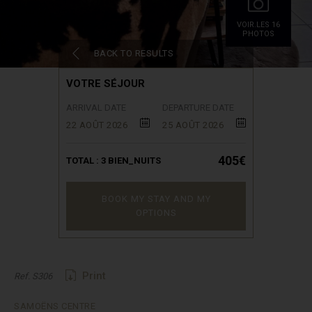
VOIR.LES 16
PHOTOS
BACK TO RESULTS
VOTRE SÉJOUR
ARRIVAL DATE
DEPARTURE DATE
22 AOÛT 2026
25 AOÛT 2026
405€
TOTAL :
3
BIEN_NUITS
BOOK MY STAY AND MY
OPTIONS
Print
Ref. S306
SAMOËNS CENTRE