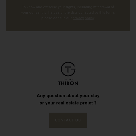
To know and exercise your rights, including withdrawal of
your consent to the use of the data collected by this form,
please consult our
privacy policy
.
Any question about your stay
or your real estate projet ?
CONTACT US