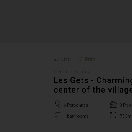
Print
Ref. L313
CENTRE - LES GETS
Les Gets - Charmin
center of the villag
6 Personnes
3 Piec
1 bathrooms
75.0m