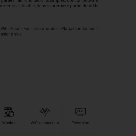
parties : au fond deux lits simples, dont un pouvant
ormer un lit double, dans la première partie deux lits
 Wifi - Four - Four micro-ondes - Plaques induction -
Casier à skis
Washer
WIFI connection
Television