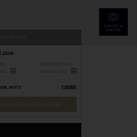
VOIR.LES 10
PHOTOS
K TO RESULTS
ÉJOUR
ATE
DEPARTURE DATE
026
29 AOÛT 2026
1008€
IEN_NUITS
OK MY STAY AND MY OPTIONS