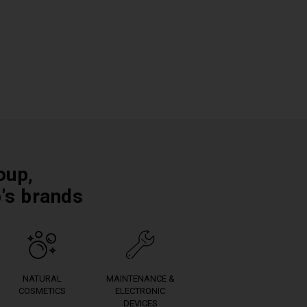
oup,
p's brands
NATURAL
MAINTENANCE &
COSMETICS
ELECTRONIC
DEVICES