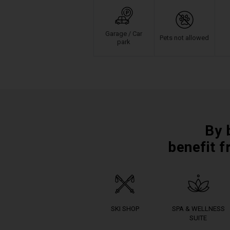
Garage / Car
Pets not allowed
park
By 
benefit f
SKI SHOP
SPA & WELLNESS
SUITE