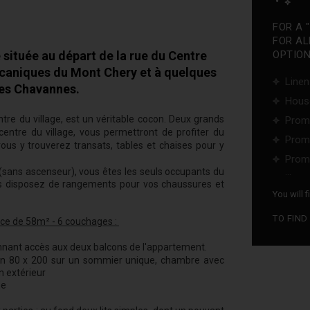
FOR A 
FOR AL
située au départ de la rue du Centre
OPTIONS
caniques du Mont Chery et à quelques
Linen
des Chavannes.
Hous
re du village, est un véritable cocon. Deux grands
Promo
centre du village, vous permettront de profiter du
Promo
ous y trouverez transats, tables et chaises pour y
Promo
...
(sans ascenseur), vous êtes les seuls occupants du
vous disposez de rangements pour vos chaussures et
You will 
TO FIND
ce de 58m² - 6 couchages :
onnant accès aux deux balcons de l'appartement.
en 80 x 200 sur un sommier unique, chambre avec
 extérieur
ne