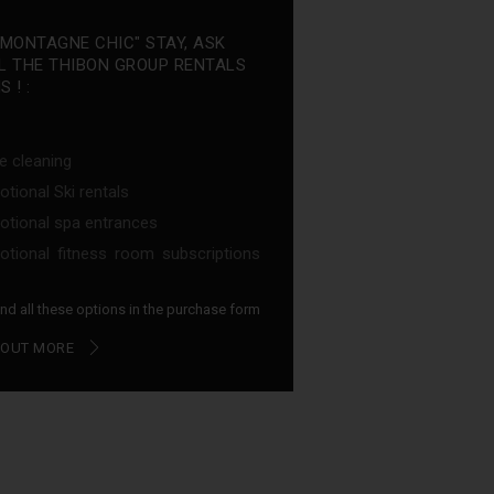
"MONTAGNE CHIC" STAY, ASK
L THE THIBON GROUP RENTALS
 ! :
e cleaning
tional Ski rentals
tional spa entrances
tional fitness room subscriptions
find all these options in the purchase form
 OUT MORE