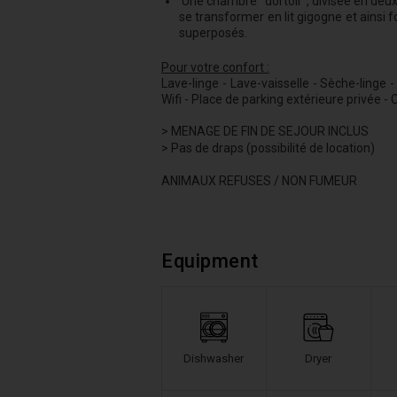
Une chambre "dortoir", divisée en deux 
se transformer en lit gigogne et ainsi f
superposés.
Pour votre confort :
Lave-linge - Lave-vaisselle - Sèche-linge -
Wifi - Place de parking extérieure privée - 
> MENAGE DE FIN DE SEJOUR INCLUS
> Pas de draps (possibilité de location)
ANIMAUX REFUSES / NON FUMEUR
Equipment
Dishwasher
Dryer