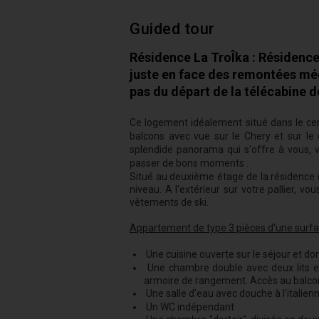
Guided tour
Résidence La TroÎka : Résidence 
juste en face des remontées mé
pas du départ de la télécabine 
Ce logement idéalement situé dans le cent
balcons avec vue sur le Chery et sur le 
splendide panorama qui s'offre à vous, v
passer de bons moments .
Situé au deuxième étage de la résidence 
niveau. A l'extérieur sur votre pallier, 
vêtements de ski.
Appartement de type 3 pièces d'une surfa
Une cuisine ouverte sur le séjour et d
Une chambre double avec deux lits 
armoire de rangement. Accès au balcon
Une salle d'eau avec douche à l'italien
Un WC indépendant