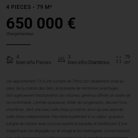
4 PIECES - 79 M²
650 000 €
ChargeVendeur
4
3
79
bien.info.Pieces
bien.info.Chambres
m²
Cet appartement T4 d'une surface de 79m2, est idéalement situé au
cœur de la station des Gets, et présente de nombreux avantages.
Son agencement fonctionnel et ses volumes généreux offrent un cadre de
vie confortable. L’entrée spacieuse, dotée de rangements, dessert trois
chambres, dont une avec salle d’eau privative, ainsi qu’une seconde
salle d’eau indépendante. Elle mène également à un séjour spacieux
baigné de lumière avec cuisinie ouverte et équipée, et bénéficiant d'une
magnifique vue dégagée sur le village et les montagnes. Le tout ouvrant
sur un balcon exposé Sud-Est garantissant un excellent ensoleillement.