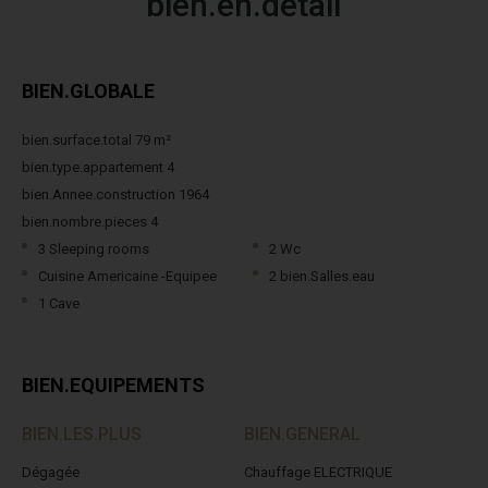
bien.en.detail
BIEN.GLOBALE
bien.surface.total 79 m²
bien.type.appartement 4
bien.Annee.construction 1964
bien.nombre.pieces 4
3 Sleeping rooms
2 Wc
Cuisine Americaine -Equipee
2 bien.Salles.eau
1 Cave
BIEN.EQUIPEMENTS
BIEN.LES.PLUS
BIEN.GENERAL
Dégagée
Chauffage ELECTRIQUE