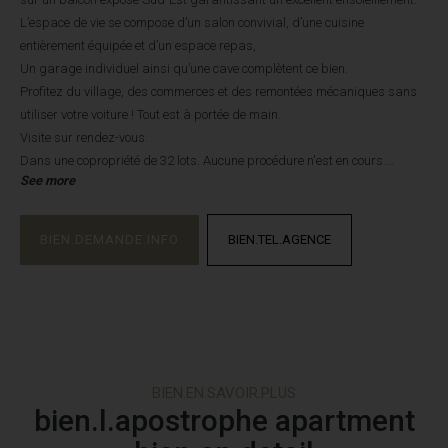
L’espace de vie se compose d’un salon convivial, d’une cuisine
entièrement équipée et d’un espace repas,
Un garage individuel ainsi qu’une cave complètent ce bien.
Profitez du village, des commerces et des remontées mécaniques sans
utiliser votre voiture ! Tout est à portée de main.
Visite sur rendez-vous.
Dans une copropriété de 32 lots. Aucune procédure n'est en cours.
See more
Les informations sur les risques auxquels ce bien est exposé sont
disponibles sur le site Géorisques : georisques.gouv.fr.
BIEN.DEMANDE.INFO
BIEN.TEL.AGENCE
BIEN.EN.SAVOIR.PLUS
bien.l.apostrophe apartment