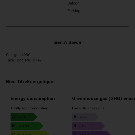
Balcon
Parking
bien.A.Savoir
Charges 498€
Taxe.Fonciere 1011€
Bien.TitreEnergetique
Energy consumption
Greenhouse gas (GHG) emis
Thrifty accommodation
Low GHG emissions
A
A
<= 50
<= 5
B
B
51 à 90
6 à 10
C
C