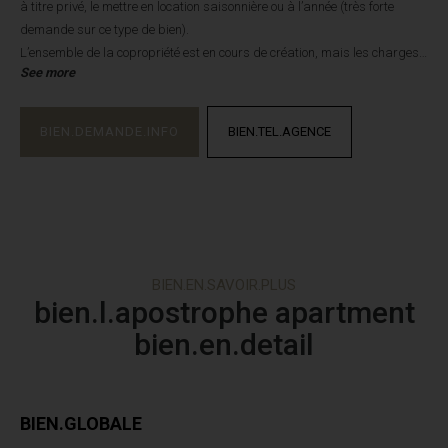
à titre privé, le mettre en location saisonnière ou à l’année (très forte
demande sur ce type de bien).
L’ensemble de la copropriété est en cours de création, mais les charges
See more
de copropriété sont quasi nulles. En effet, les parties communes sont
presque inexistantes, ce qui limite l’entretien et les frais.
Vous pourrez également acquérir un place de parking couverte +
BIEN.DEMANDE.INFO
BIEN.TEL.AGENCE
mezzanine de rangement, en supplément.
Un petit local collectif est également à disposition des propriétaires.
Les informations sur les risques auxquels ce bien est exposé sont
disponibles sur le site Géorisques : georisques.gouv.fr Nbr de lots: 5 /
pas de proc en cours / Ch ann: 0 € / copro oui
BIEN.EN.SAVOIR.PLUS
bien.l.apostrophe apartment
bien.en.detail
BIEN.GLOBALE