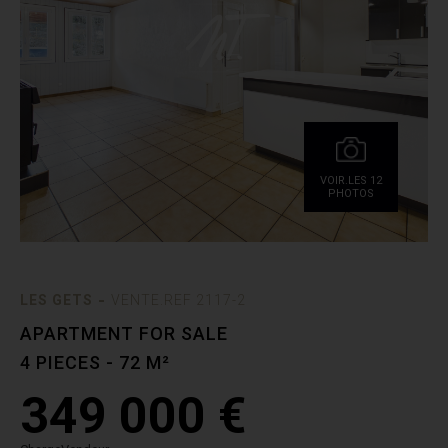
VOIR.LES 12
PHOTOS
-
LES GETS
VENTE.REF 2117-2
APARTMENT FOR SALE
4 PIECES - 72 M²
349 000 €