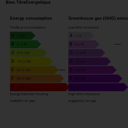
Bien.TitreEnergetique
Energy consumption
Greenhouse gas (GHG) emis
Thrifty accommodation
Low GHG emissions
A
A
<= 50
<= 5
B
B
51 à 90
6 à 10
C
C
91 à 150
11 à 20
D
D
151 à 230
21 à 35
E
E
5
231 à 330
36 à 55
F
F
331 à 450
56 à 80
G
G
> 450
> 80
Energy-intensive housing
High GHG emissions
in kWhEP / m².year
in kgeqCO2 / m².year