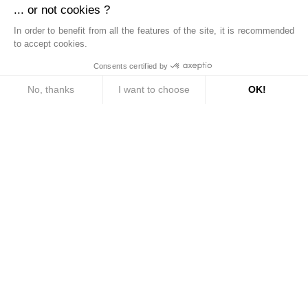
... or not cookies ?
This site is protected by reCAPTCHA and the Google
Privacy Policy
and
Terms of Service
apply.
In order to benefit from all the features of the site, it is recommended
to accept cookies.
Consents certified by
SEND
No, thanks
I want to choose
OK!
Consent Management Platform: Personalize Your Options
Axeptio consent
Our platform empowers you to tailor and manage your privacy settings, ensuri
Bien.titre.equipe
Bien.txt.reseau
Bien.txt.implante