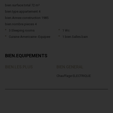
bien.surface.total 72 m²
bien.type.appartement 4
bien.Annee.construction 1985
bien.nombre.pieces 4
3 Sleeping rooms
1 Wc
Cuisine Americaine -Equipee
1 bien.Salles.bain
BIEN.EQUIPEMENTS
BIEN.LES.PLUS
BIEN.GENERAL
Chauffage ELECTRIQUE