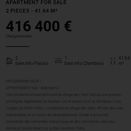
APARTMENT FOR SALE
2 PIECES - 41.64 M²
416 400 €
ChargeVendeur
2
1
41.64
bien.info.Pieces
bien.info.Chambres
m²
PROGRAMME NEUF !
APPARTEMENT no3 - Bâtiment A
Une résidence unique dominant le village des Gets Depuis une position
privilégiée, légèrement en hauteur sur le coteau Sud, la résidence « Les
Lodges du Mont-Chéry » surplombe le village des Gets, offrant des vues
imprenables et un cadre de vie exceptionnel. Située à proximité
immédiate des remontées mécaniques et des commerces, elle vous
donnera l'accès direct sur pistes du Mont-Chéry.