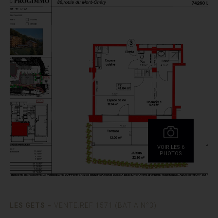
VOIR.LES 6
PHOTOS
-
LES GETS
VENTE.REF 1571 (BAT A N°3)