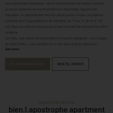
Une opportunité d'exception, rare et exclusive Dans ce secteur convoité,
où aucun autre terrain constructible n’est disponible, l’opportunité
d’acquérir un appartement neuf est une occasion unique. Le projet est
composé de 27 appartements de standing, du T2 au T4, de 42 à 123
m2, dans ce cadre prestigieux où la nature préservée rencontre le confort
moderne.
Les Gets, une station de renommée mondiale En rejoignant « Les Lodges
du Mont-Chéry », vous accédez à l’un des plus grands domaines
See more
skiables d’Europe, au cœur des Portes du Soleil. Avec ses 600 km de
pistes et ses 12 stations entre la France et la Suisse, la station des Gets
vous offre des activités toute l'année, été comme hiver. Grâce à sa
BIEN.DEMANDE.INFO
BIEN.TEL.AGENCE
proximité avec l’autoroute et à seulement une heure de l’aéroport de
Genève, vous serez idéalement connectés.
Saisissez donc cette occasion unique d'investir dans un bien d'exception
!
BIEN.EN.SAVOIR.PLUS
bien.l.apostrophe apartment