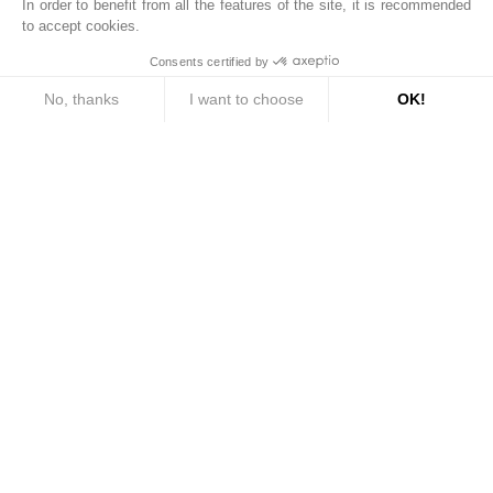
In order to benefit from all the features of the site, it is recommended
to accept cookies.
Consents certified by
No, thanks
I want to choose
OK!
Consent Management Platform: Personalize Your Options
Axeptio consent
Our platform empowers you to tailor and manage your privacy settings, ensuri
Bien.Titre.Contactez
Name *
First name *
E-mail *