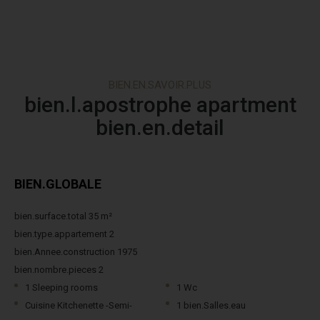
BIEN.EN.SAVOIR.PLUS
bien.l.apostrophe apartment
bien.en.detail
BIEN.GLOBALE
bien.surface.total 35 m²
bien.type.appartement 2
bien.Annee.construction 1975
bien.nombre.pieces 2
1 Sleeping rooms
1 Wc
Cuisine Kitchenette -Semi-
1 bien.Salles.eau