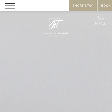
SHORT STAY
BOOK
TO CALL