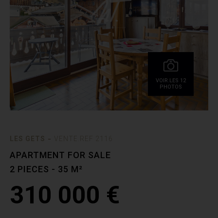
VOIR.LES 12
PHOTOS
-
LES GETS
VENTE.REF 2116
APARTMENT FOR SALE
2 PIECES - 35 M²
310 000 €