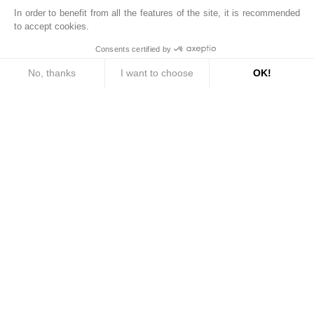
and
Terms of Service
apply.
In order to benefit from all the features of the site, it is recommended
to accept cookies.
SEND
Consents certified by
No, thanks
I want to choose
OK!
Consent Management Platform: Personalize Your Options
Axeptio consent
Our platform empowers you to tailor and manage your privacy settings, ensuri
Bien.titre.equipe
Bien.txt.reseau
Bien.txt.implante