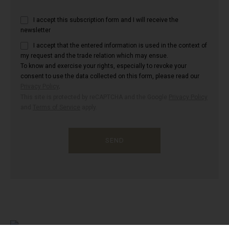
I accept this subscription form and I will receive the
newsletter
I accept that the entered information is used in the context of
my request and the trade relation which may ensue.
To know and exercise your rights, especially to revoke your
consent to use the data collected on this form, please read our
Privacy Policy
.
This site is protected by reCAPTCHA and the Google
Privacy Policy
and
Terms of Service
apply.
SEND