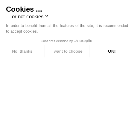
Cookies ...
Bien.titre.equipe
... or not cookies ?
Bien.txt.reseau
In order to benefit from all the features of the site, it is recommended
Bien.txt.implante
to accept cookies.
Consents certified by
No, thanks
I want to choose
OK!
Consent Management Platform: Personalize Your Options
Axeptio consent
Our platform empowers you to tailor and manage your privacy settings, ensuri