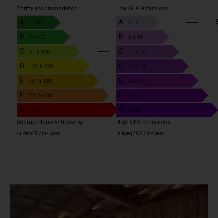
Thrifty accommodation
Low GHG emissions
A
A
<= 50
<= 5
B
B
51 à 90
6 à 10
C
C
3
91 à 150
11 à 20
D
D
151 à 230
21 à 35
E
E
231 à 330
36 à 55
F
F
331 à 450
56 à 80
G
G
> 450
> 80
Energy-intensive housing
High GHG emissions
in kWhEP / m².year
in kgeqCO2 / m².year