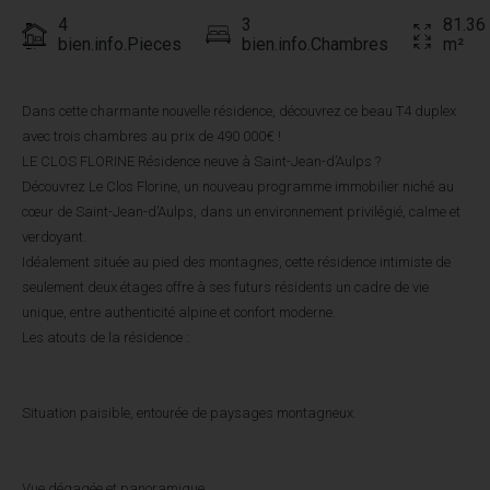
4
3
81.36
bien.info.Pieces
bien.info.Chambres
m²
Dans cette charmante nouvelle résidence, découvrez ce beau T4 duplex
avec trois chambres au prix de 490 000€ !
LE CLOS FLORINE Résidence neuve à Saint-Jean-d’Aulps ?
Découvrez Le Clos Florine, un nouveau programme immobilier niché au
cœur de Saint-Jean-d’Aulps, dans un environnement privilégié, calme et
verdoyant.
Idéalement située au pied des montagnes, cette résidence intimiste de
seulement deux étages offre à ses futurs résidents un cadre de vie
unique, entre authenticité alpine et confort moderne.
Les atouts de la résidence :
Situation paisible, entourée de paysages montagneux.
Vue dégagée et panoramique.