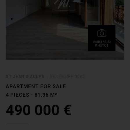
VOIR.LES 32
PHOTOS
-
ST JEAN D AULPS
VENTE.REF 0002
APARTMENT FOR SALE
4 PIECES - 81.36 M²
490 000 €