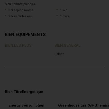
bien.nombre.pieces 4
3 Sleeping rooms
1 Wc
2 bien.Salles.eau
1 Cave
BIEN.EQUIPEMENTS
BIEN.LES.PLUS
BIEN.GENERAL
Balcon
Bien.TitreEnergetique
Energy consumption
Greenhouse gas (GHG) emis